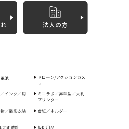
がれ
法人の方
ドローン/アクションカメ
／電池
ラ
ー／インク／用
ミニラボ／昇華型／大判
プリンター
小物／撮影衣装
台紙／ホルダー
ルフ距離計
販促用品