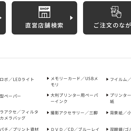
直営店舗検索
ご注文のな
メモリーカード／USBメ
ロボ／LEDライト
フイルム
モリ
大判プリンター用ペーパ
プリンタ
型ペーパー
ーインク
紙
ラアクセ／フィルタ
撮影アクセサリー／三脚
背景紙／
カメラバッグ
パチ／プリント資材
ＤＶＤ／CD／ブルーレイ
双眼鏡/ゴ