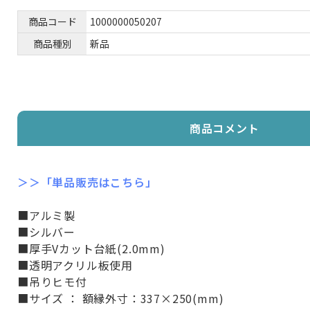
商品コード
1000000050207
商品種別
新品
商品コメント
＞＞「単品販売はこちら」
■アルミ製
■シルバー
■厚手Vカット台紙(2.0mm)
■透明アクリル板使用
■吊りヒモ付
■サイズ ： 額縁外寸：337×250(mm)