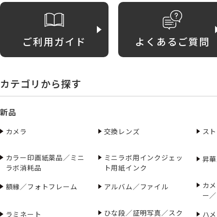
ご利用ガイド
よくあるご質問
カテゴリから探す
新品
カメラ
交換レンズ
スト
カラー印画紙薬品／ミニ
ミニラボ用インクジェッ
昇華
ラボ消耗品
ト用紙インク
カメ
額縁／フォトフレーム
アルバム／ファイル
ー／
ひな段／証明写真／スク
ラミネート
ハメ