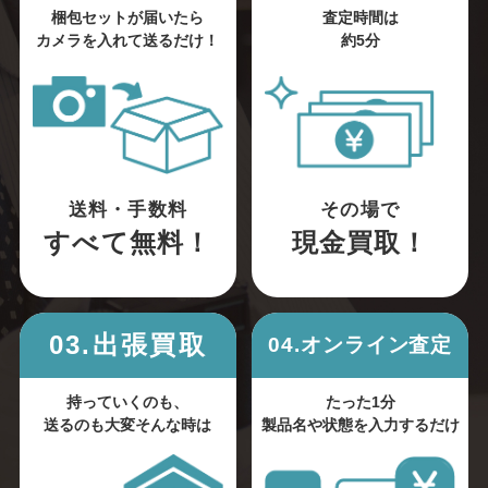
梱包セットが届いたら
査定時間は
カメラを入れて送るだけ！
約5分
送料・手数料
その場で
すべて無料！
現金買取！
03.出張買取
04.オンライン査定
持っていくのも、
たった1分
送るのも大変そんな時は
製品名や状態を入力するだけ