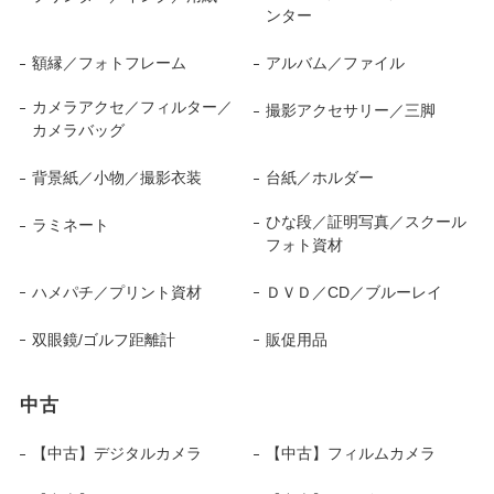
ンター
額縁／フォトフレーム
アルバム／ファイル
カメラアクセ／フィルター／
撮影アクセサリー／三脚
カメラバッグ
背景紙／小物／撮影衣装
台紙／ホルダー
ひな段／証明写真／スクール
ラミネート
フォト資材
ハメパチ／プリント資材
ＤＶＤ／CD／ブルーレイ
双眼鏡/ゴルフ距離計
販促用品
中古
【中古】デジタルカメラ
【中古】フィルムカメラ