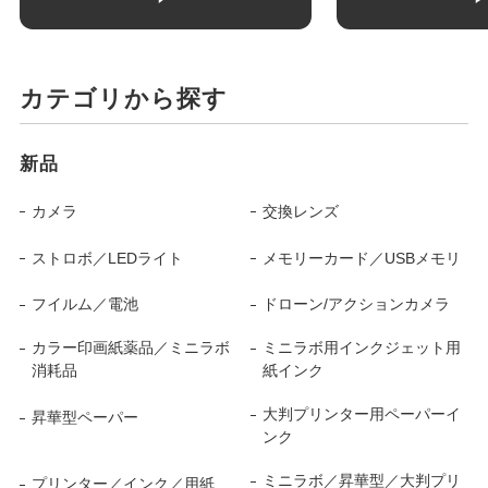
カテゴリから探す
新品
カメラ
交換レンズ
ストロボ／LEDライト
メモリーカード／USBメモリ
フイルム／電池
ドローン/アクションカメラ
カラー印画紙薬品／ミニラボ
ミニラボ用インクジェット用
消耗品
紙インク
大判プリンター用ペーパーイ
昇華型ペーパー
ンク
ミニラボ／昇華型／大判プリ
プリンター／インク／用紙