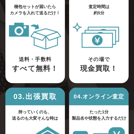
梱包セットが届いたら
査定時間は
カメラを入れて送るだけ！
約5分
送料・手数料
その場で
すべて無料！
現金買取！
03.出張買取
04.オンライン査定
持っていくのも、
たった1分
送るのも大変そんな時は
製品名や状態を入力するだけ