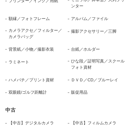
プリンター／インク／用紙
ンター
額縁／フォトフレーム
アルバム／ファイル
カメラアクセ／フィルター／
撮影アクセサリー／三脚
カメラバッグ
背景紙／小物／撮影衣装
台紙／ホルダー
ひな段／証明写真／スクール
ラミネート
フォト資材
ハメパチ／プリント資材
ＤＶＤ／CD／ブルーレイ
双眼鏡/ゴルフ距離計
販促用品
中古
【中古】デジタルカメラ
【中古】フィルムカメラ