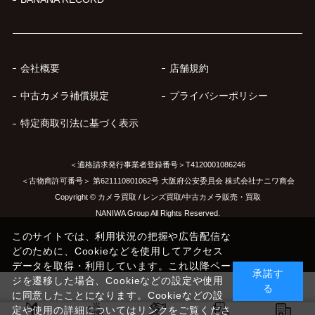
会社概要
店舗規約
中古カメラ補償規定
プライバシーポリシー
特定商取引法に基づく表示
＜適格請求発行事業者登録番号＞T4120001086246
＜古物商許可番号＞ 第621110801062号 大阪府公安委員会 株式会社ナニワ商会
Copyright © カメラ買取 / レンズ買取/中古カメラ販売・買取
NANIWA Group All Rights Reserved.
このサイトでは、利用状況の把握や広告配信な
どのために、Cookieなどを使用してアクセス
データを取得・利用しています。これ以降ペー
承諾す
ジを遷移した場合、Cookieなどの設定や使用
る
に同意したことになります。Cookieなどの設
定や使用の詳細についてはリンクをご覧くださ