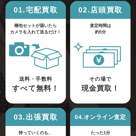
01.宅配買取
02.店頭買取
梱包セットが届いたら
査定時間は
カメラを入れて送るだけ！
約5分
送料・手数料
その場で
すべて無料！
現金買取！
03.出張買取
04.オンライン査定
持っていくのも、
たった1分