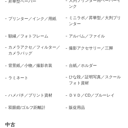
大判プリンター用ペーパーイ
昇華型ペーパー
ンク
ミニラボ／昇華型／大判プリ
プリンター／インク／用紙
ンター
額縁／フォトフレーム
アルバム／ファイル
カメラアクセ／フィルター／
撮影アクセサリー／三脚
カメラバッグ
背景紙／小物／撮影衣装
台紙／ホルダー
ひな段／証明写真／スクール
ラミネート
フォト資材
ハメパチ／プリント資材
ＤＶＤ／CD／ブルーレイ
双眼鏡/ゴルフ距離計
販促用品
中古