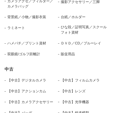
カメラアクセ／フィルター／
撮影アクセサリー／三脚
カメラバッグ
背景紙／小物／撮影衣装
台紙／ホルダー
ひな段／証明写真／スクール
ラミネート
フォト資材
ハメパチ／プリント資材
ＤＶＤ／CD／ブルーレイ
双眼鏡/ゴルフ距離計
販促用品
中古
【中古】デジタルカメラ
【中古】フィルムカメラ
【中古】アクションカム
【中古】レンズ
【中古】カメラアクセサリー
【中古】光学機器
【中古】バッグ
【中古】鉄道模型