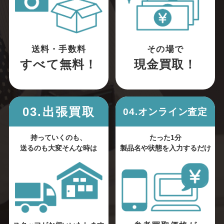
送料・手数料
その場で
すべて無料！
現金買取！
03.出張買取
04.オンライン査定
持っていくのも、
たった1分
送るのも大変そんな時は
製品名や状態を入力するだけ