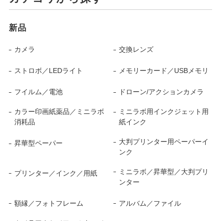
新品
カメラ
交換レンズ
ストロボ／LEDライト
メモリーカード／USBメモリ
フイルム／電池
ドローン/アクションカメラ
カラー印画紙薬品／ミニラボ
ミニラボ用インクジェット用
消耗品
紙インク
大判プリンター用ペーパーイ
昇華型ペーパー
ンク
ミニラボ／昇華型／大判プリ
プリンター／インク／用紙
ンター
額縁／フォトフレーム
アルバム／ファイル