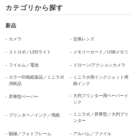
カテゴリから探す
新品
カメラ
交換レンズ
ストロボ／LEDライト
メモリーカード／USBメモリ
フイルム／電池
ドローン/アクションカメラ
カラー印画紙薬品／ミニラボ
ミニラボ用インクジェット用
消耗品
紙インク
大判プリンター用ペーパーイ
昇華型ペーパー
ンク
ミニラボ／昇華型／大判プリ
プリンター／インク／用紙
ンター
額縁／フォトフレーム
アルバム／ファイル