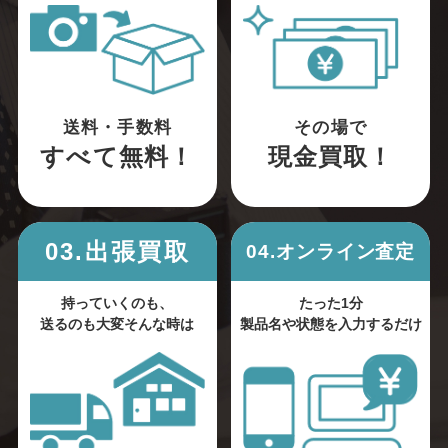
送料・手数料
その場で
すべて無料！
現金買取！
03.出張買取
04.オンライン査定
持っていくのも、
たった1分
送るのも大変そんな時は
製品名や状態を入力するだけ