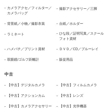
カメラアクセ／フィルター／
撮影アクセサリー／三脚
カメラバッグ
背景紙／小物／撮影衣装
台紙／ホルダー
ひな段／証明写真／スクール
ラミネート
フォト資材
ハメパチ／プリント資材
ＤＶＤ／CD／ブルーレイ
双眼鏡/ゴルフ距離計
販促用品
中古
【中古】デジタルカメラ
【中古】フィルムカメラ
【中古】アクションカム
【中古】レンズ
【中古】カメラアクセサリー
【中古】光学機器