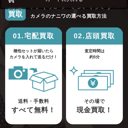
高く売って安く買う！
高価
買取
カメラのナニワの選べる買取方法
01.宅配買取
02.店頭買取
梱包セットが届いたら
査定時間は
カメラを入れて送るだけ！
約5分
送料・手数料
その場で
すべて無料！
現金買取！