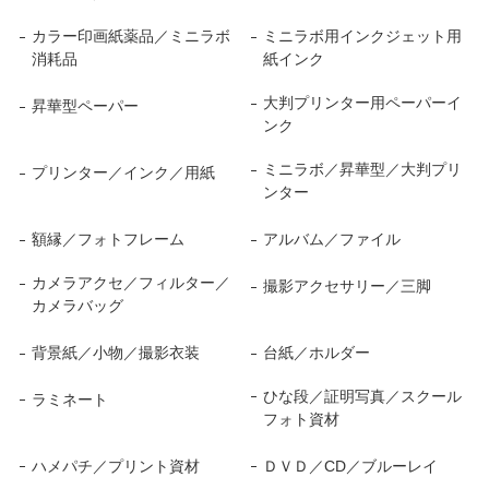
カラー印画紙薬品／ミニラボ
ミニラボ用インクジェット用
消耗品
紙インク
大判プリンター用ペーパーイ
昇華型ペーパー
ンク
ミニラボ／昇華型／大判プリ
プリンター／インク／用紙
ンター
額縁／フォトフレーム
アルバム／ファイル
カメラアクセ／フィルター／
撮影アクセサリー／三脚
カメラバッグ
背景紙／小物／撮影衣装
台紙／ホルダー
ひな段／証明写真／スクール
ラミネート
フォト資材
ハメパチ／プリント資材
ＤＶＤ／CD／ブルーレイ