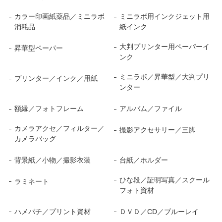
カラー印画紙薬品／ミニラボ
ミニラボ用インクジェット用
消耗品
紙インク
大判プリンター用ペーパーイ
昇華型ペーパー
ンク
ミニラボ／昇華型／大判プリ
プリンター／インク／用紙
ンター
額縁／フォトフレーム
アルバム／ファイル
カメラアクセ／フィルター／
撮影アクセサリー／三脚
カメラバッグ
背景紙／小物／撮影衣装
台紙／ホルダー
ひな段／証明写真／スクール
ラミネート
フォト資材
ハメパチ／プリント資材
ＤＶＤ／CD／ブルーレイ