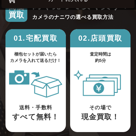
高く売って安く買う！
高価
買取
カメラのナニワの選べる買取方法
01.宅配買取
02.店頭買取
梱包セットが届いたら
査定時間は
カメラを入れて送るだけ！
約5分
送料・手数料
その場で
すべて無料！
現金買取！