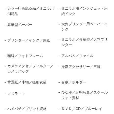
カラー印画紙薬品／ミニラボ
ミニラボ用インクジェット用
消耗品
紙インク
大判プリンター用ペーパーイ
昇華型ペーパー
ンク
ミニラボ／昇華型／大判プリ
プリンター／インク／用紙
ンター
額縁／フォトフレーム
アルバム／ファイル
カメラアクセ／フィルター／
撮影アクセサリー／三脚
カメラバッグ
背景紙／小物／撮影衣装
台紙／ホルダー
ひな段／証明写真／スクール
ラミネート
フォト資材
ハメパチ／プリント資材
ＤＶＤ／CD／ブルーレイ