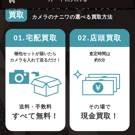
高く売って安く買う！
高価
買取
カメラのナニワの選べる買取方法
01.宅配買取
02.店頭買取
梱包セットが届いたら
査定時間は
カメラを入れて送るだけ！
約5分
送料・手数料
その場で
すべて無料！
現金買取！