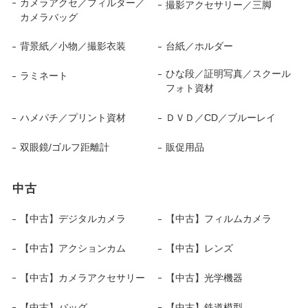
カメラアクセ／フィルター／
撮影アクセサリー／三脚
カメラバッグ
背景紙／小物／撮影衣装
台紙／ホルダー
ひな段／証明写真／スクール
ラミネート
フォト資材
ハメパチ／プリント資材
ＤＶＤ／CD／ブルーレイ
双眼鏡/ゴルフ距離計
販促用品
中古
【中古】デジタルカメラ
【中古】フィルムカメラ
【中古】アクションカム
【中古】レンズ
【中古】カメラアクセサリー
【中古】光学機器
【中古】バッグ
【中古】鉄道模型