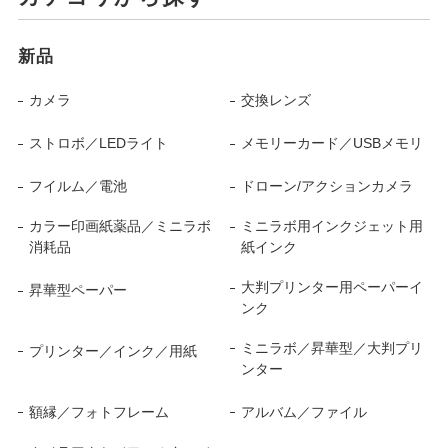
新品
カメラ
交換レンズ
ストロボ／LEDライト
メモリーカード／USBメモリ
フイルム／電池
ドローン/アクションカメラ
カラー印画紙薬品／ミニラボ
ミニラボ用インクジェット用
消耗品
紙インク
大判プリンター用ペーパーイ
昇華型ペーパー
ンク
ミニラボ／昇華型／大判プリ
プリンター／インク／用紙
ンター
額縁／フォトフレーム
アルバム／ファイル