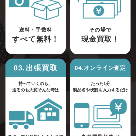
送料・手数料
その場で
すべて無料！
現金買取！
03.出張買取
04.オンライン査定
持っていくのも、
たった1分
送るのも大変そんな時は
製品名や状態を入力するだけ