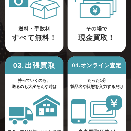
送料・手数料
その場で
すべて無料！
現金買取！
03.出張買取
04.オンライン査定
持っていくのも、
たった1分
送るのも大変そんな時は
製品名や状態を入力するだけ