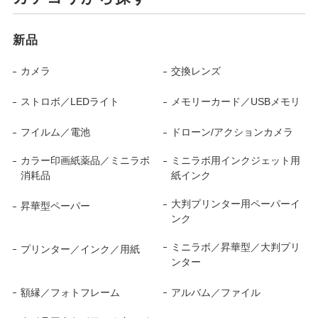
新品
カメラ
交換レンズ
ストロボ／LEDライト
メモリーカード／USBメモリ
フイルム／電池
ドローン/アクションカメラ
カラー印画紙薬品／ミニラボ
ミニラボ用インクジェット用
消耗品
紙インク
大判プリンター用ペーパーイ
昇華型ペーパー
ンク
ミニラボ／昇華型／大判プリ
プリンター／インク／用紙
ンター
額縁／フォトフレーム
アルバム／ファイル