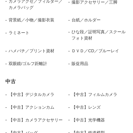
カメラアクセ／フィルター／
撮影アクセサリー／三脚
カメラバッグ
背景紙／小物／撮影衣装
台紙／ホルダー
ひな段／証明写真／スクール
ラミネート
フォト資材
ハメパチ／プリント資材
ＤＶＤ／CD／ブルーレイ
双眼鏡/ゴルフ距離計
販促用品
中古
【中古】デジタルカメラ
【中古】フィルムカメラ
【中古】アクションカム
【中古】レンズ
【中古】カメラアクセサリー
【中古】光学機器
【中古】バッグ
【中古】鉄道模型