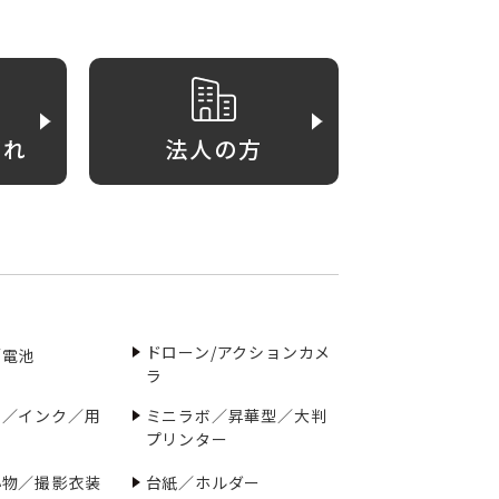
がれ
法人の方
ドローン/アクションカメ
／電池
ラ
ー／インク／用
ミニラボ／昇華型／大判
プリンター
小物／撮影衣装
台紙／ホルダー