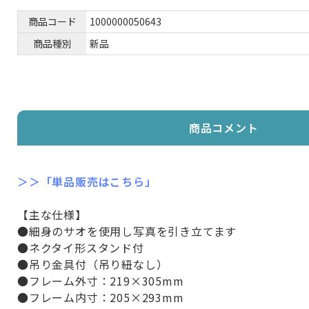
商品コード
1000000050643
商品種別
新品
商品コメント
＞＞「単品販売はこちら」
【主な仕様】
●細身のサオを使用し写真を引き立てます
●ネクタイ形スタンド付
●吊り金具付（吊り紐なし）
●フレーム外寸：219×305mm
●フレーム内寸：205×293mm