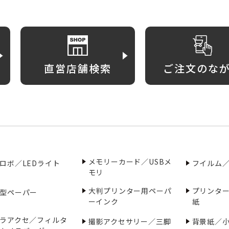
直営店舗検索
ご注文のな
メモリーカード／USBメ
ロボ／LEDライト
フイルム
モリ
大判プリンター用ペーパ
プリンタ
型ペーパー
ーインク
紙
ラアクセ／フィルタ
撮影アクセサリー／三脚
背景紙／