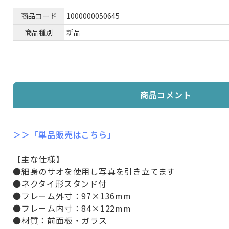
商品コード
1000000050645
商品種別
新品
商品コメント
＞＞「単品販売はこちら」
【主な仕様】
●細身のサオを使用し写真を引き立てます
●ネクタイ形スタンド付
●フレーム外寸：97×136mm
●フレーム内寸：84×122mm
●材質：前面板・ガラス