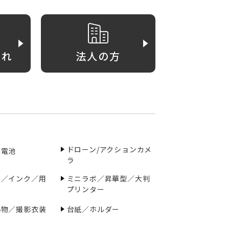
がれ
法人の方
ドローン/アクションカメ
／電池
ラ
ー／インク／用
ミニラボ／昇華型／大判
プリンター
小物／撮影衣装
台紙／ホルダー