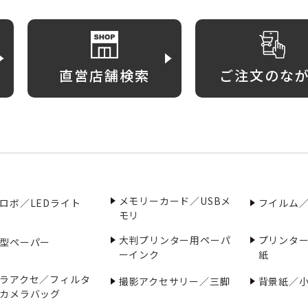
直営店舗検索
ご注文のな
メモリーカード／USBメ
ロボ／LEDライト
フイルム
モリ
大判プリンター用ペーパ
プリンタ
型ペーパー
ーインク
紙
ラアクセ／フィルタ
撮影アクセサリー／三脚
背景紙／
カメラバッグ