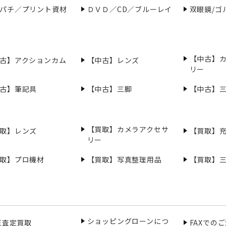
パチ／プリント資材
ＤＶＤ／CD／ブルーレイ
双眼鏡/ゴ
【中古】
古】アクションカム
【中古】レンズ
リー
古】筆記具
【中古】三脚
【中古】
【買取】カメラアクセサ
取】レンズ
【買取】
リー
取】プロ機材
【買取】写真整理用品
【買取】
ショッピングローンにつ
NE査定買取
FAXでの