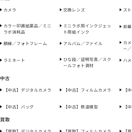
カメラ
交換レンズ
スト
カラー印画紙薬品／ミニ
ミニラボ用インクジェッ
昇華
ラボ消耗品
ト用紙インク
カメ
額縁／フォトフレーム
アルバム／ファイル
ー／
ひな段／証明写真／スク
ラミネート
ハメ
ールフォト資材
中古
【中古】デジタルカメラ
【中古】フィルムカメラ
【中
【中古】バッグ
【中古】鉄道模型
【中
買取
【買取】デジタルカメラ
【買取】フィルムカメラ
【買