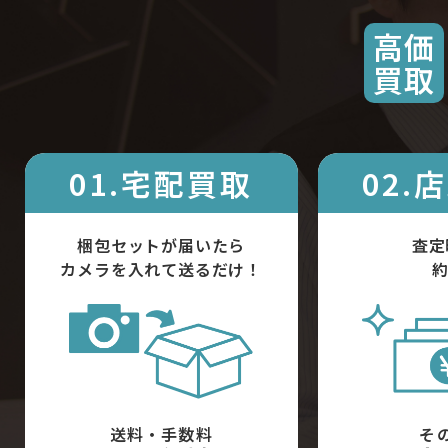
高価
買取
01.宅配買取
02.
梱包セットが届いたら
査定
カメラを入れて送るだけ！
約
送料・手数料
そ