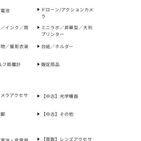
ドローン/アクションカメ
／電池
ラ
ー／インク／用
ミニラボ／昇華型／大判
プリンター
小物／撮影衣装
台紙／ホルダー
ルフ距離計
販促用品
カメラアクセサ
【中古】光学機器
三脚
【中古】その他
【買取】レンズアクセサ
充電池・充電器