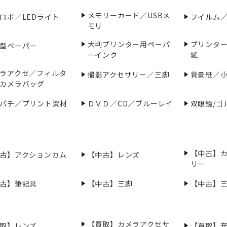
メモリーカード／USBメ
ロボ／LEDライト
フイルム
モリ
大判プリンター用ペーパ
プリンタ
型ペーパー
ーインク
紙
ラアクセ／フィルタ
撮影アクセサリー／三脚
背景紙／
カメラバッグ
パチ／プリント資材
ＤＶＤ／CD／ブルーレイ
双眼鏡/ゴ
【中古】
古】アクションカム
【中古】レンズ
リー
古】筆記具
【中古】三脚
【中古】
【買取】カメラアクセサ
取】レンズ
【買取】