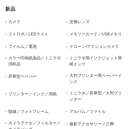
新品
カメラ
交換レンズ
ストロボ／LEDライト
メモリーカード／USBメモリ
フイルム／電池
ドローン/アクションカメラ
カラー印画紙薬品／ミニラボ
ミニラボ用インクジェット用
消耗品
紙インク
大判プリンター用ペーパーイ
昇華型ペーパー
ンク
ミニラボ／昇華型／大判プリ
プリンター／インク／用紙
ンター
額縁／フォトフレーム
アルバム／ファイル
カメラアクセ／フィルター／
撮影アクセサリー／三脚
カメラバッグ