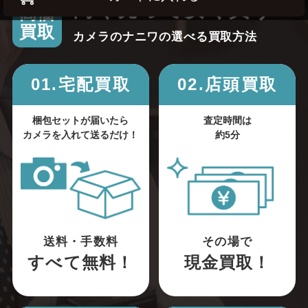
高く売って安く買う！
高価
買取
カメラのナニワの選べる買取方法
01.宅配買取
02.店頭買取
梱包セットが届いたら
査定時間は
カメラを入れて送るだけ！
約5分
送料・手数料
その場で
すべて無料！
現金買取！