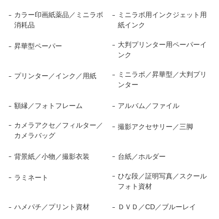
カラー印画紙薬品／ミニラボ
ミニラボ用インクジェット用
消耗品
紙インク
大判プリンター用ペーパーイ
昇華型ペーパー
ンク
ミニラボ／昇華型／大判プリ
プリンター／インク／用紙
ンター
額縁／フォトフレーム
アルバム／ファイル
カメラアクセ／フィルター／
撮影アクセサリー／三脚
カメラバッグ
背景紙／小物／撮影衣装
台紙／ホルダー
ひな段／証明写真／スクール
ラミネート
フォト資材
ハメパチ／プリント資材
ＤＶＤ／CD／ブルーレイ