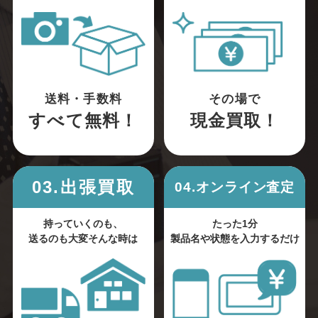
送料・手数料
その場で
すべて無料！
現金買取！
03.出張買取
04.オンライン査定
持っていくのも、
たった1分
送るのも大変そんな時は
製品名や状態を入力するだけ