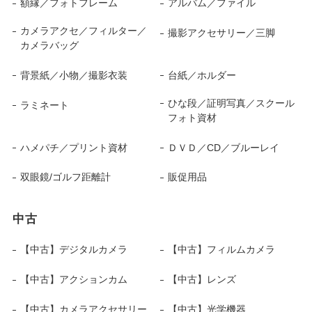
額縁／フォトフレーム
アルバム／ファイル
カメラアクセ／フィルター／
撮影アクセサリー／三脚
カメラバッグ
背景紙／小物／撮影衣装
台紙／ホルダー
ひな段／証明写真／スクール
ラミネート
フォト資材
ハメパチ／プリント資材
ＤＶＤ／CD／ブルーレイ
双眼鏡/ゴルフ距離計
販促用品
中古
【中古】デジタルカメラ
【中古】フィルムカメラ
【中古】アクションカム
【中古】レンズ
【中古】カメラアクセサリー
【中古】光学機器