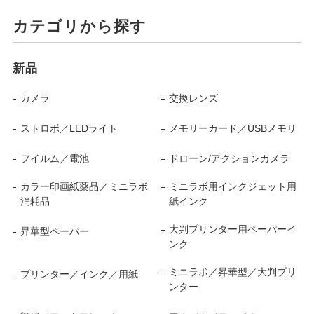
カテゴリから探す
新品
カメラ
交換レンズ
ストロボ／LEDライト
メモリーカード／USBメモリ
フイルム／電池
ドローン/アクションカメラ
カラー印画紙薬品／ミニラボ
ミニラボ用インクジェット用
消耗品
紙インク
大判プリンター用ペーパーイ
昇華型ペーパー
ンク
ミニラボ／昇華型／大判プリ
プリンター／インク／用紙
ンター