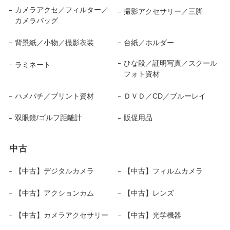
カメラアクセ／フィルター／
撮影アクセサリー／三脚
カメラバッグ
背景紙／小物／撮影衣装
台紙／ホルダー
ひな段／証明写真／スクール
ラミネート
フォト資材
ハメパチ／プリント資材
ＤＶＤ／CD／ブルーレイ
双眼鏡/ゴルフ距離計
販促用品
中古
【中古】デジタルカメラ
【中古】フィルムカメラ
【中古】アクションカム
【中古】レンズ
【中古】カメラアクセサリー
【中古】光学機器