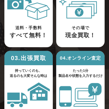
送料・手数料
その場で
すべて無料！
現金買取！
03.出張買取
04.オンライン査定
持っていくのも、
たった1分
送るのも大変そんな時は
製品名や状態を入力するだけ