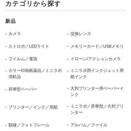
カテゴリから探す
新品
カメラ
交換レンズ
ストロボ／LEDライト
メモリーカード／USBメモリ
フイルム／電池
ドローン/アクションカメラ
カラー印画紙薬品／ミニラボ
ミニラボ用インクジェット用
消耗品
紙インク
大判プリンター用ペーパーイ
昇華型ペーパー
ンク
ミニラボ／昇華型／大判プリ
プリンター／インク／用紙
ンター
額縁／フォトフレーム
アルバム／ファイル