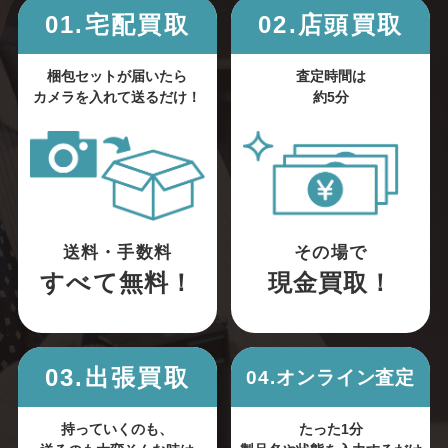
01.宅配買取
02.店頭買取
梱包セットが届いたら
査定時間は
カメラを入れて送るだけ！
約5分
送料・手数料
その場で
すべて無料！
現金買取！
03.出張買取
04.オンライン査定
持っていくのも、
たった1分