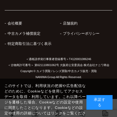
会社概要
店舗規約
中古カメラ補償規定
プライバシーポリシー
特定商取引法に基づく表示
＜適格請求発行事業者登録番号＞T4120001086246
＜古物商許可番号＞ 第621110801062号 大阪府公安委員会 株式会社ナニワ商会
Copyright © カメラ買取 / レンズ買取/中古カメラ販売・買取
NANIWA Group All Rights Reserved.
このサイトでは、利用状況の把握や広告配信な
どのために、Cookieなどを使用してアクセス
データを取得・利用しています。これ以降ペー
承諾す
ジを遷移した場合、Cookieなどの設定や使用
る
に同意したことになります。Cookieなどの設
定や使用の詳細についてはリンクをご覧くださ