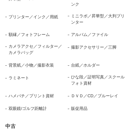
ンク
ミニラボ／昇華型／大判プリ
プリンター／インク／用紙
ンター
額縁／フォトフレーム
アルバム／ファイル
カメラアクセ／フィルター／
撮影アクセサリー／三脚
カメラバッグ
背景紙／小物／撮影衣装
台紙／ホルダー
ひな段／証明写真／スクール
ラミネート
フォト資材
ハメパチ／プリント資材
ＤＶＤ／CD／ブルーレイ
双眼鏡/ゴルフ距離計
販促用品
中古