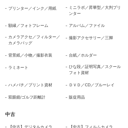
ミニラボ／昇華型／大判プリ
プリンター／インク／用紙
ンター
額縁／フォトフレーム
アルバム／ファイル
カメラアクセ／フィルター／
撮影アクセサリー／三脚
カメラバッグ
背景紙／小物／撮影衣装
台紙／ホルダー
ひな段／証明写真／スクール
ラミネート
フォト資材
ハメパチ／プリント資材
ＤＶＤ／CD／ブルーレイ
双眼鏡/ゴルフ距離計
販促用品
中古
【中古】デジタルカメラ
【中古】フィルムカメラ