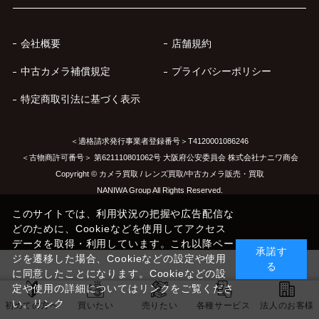
会社概要
店舗規約
中古カメラ補償規定
プライバシーポリシー
特定商取引法に基づく表示
＜適格請求発行事業者登録番号＞T4120001086246
＜古物商許可番号＞ 第621110801062号 大阪府公安委員会 株式会社ナニワ商会
Copyright © カメラ買取 / レンズ買取/中古カメラ販売・買取
NANIWA Group All Rights Reserved.
このサイトでは、利用状況の把握や広告配信な
どのために、Cookieなどを使用してアクセス
データを取得・利用しています。これ以降ペー
承諾す
ジを遷移した場合、Cookieなどの設定や使用
る
に同意したことになります。Cookieなどの設
定や使用の詳細についてはリンクをご覧くださ
い。
リンク
初めての方へ
買いたい
売りたい
各種サービス
法人のお客様