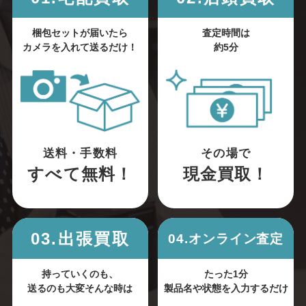
梱包セットが届いたら
査定時間は
カメラを入れて送るだけ！
約5分
送料・手数料
その場で
すべて無料！
現金買取！
03.出張買取
04.オンライン査定
持っていくのも、
たった1分
送るのも大変そんな時は
製品名や状態を入力するだけ