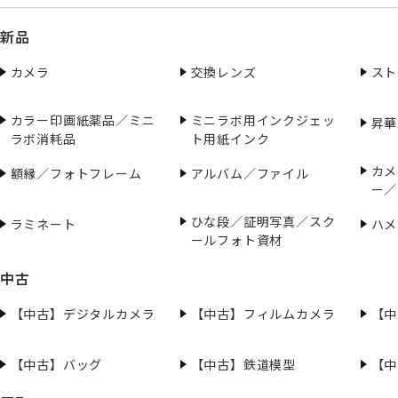
新品
カメラ
交換レンズ
スト
カラー印画紙薬品／ミニ
ミニラボ用インクジェッ
昇華
ラボ消耗品
ト用紙インク
カメ
額縁／フォトフレーム
アルバム／ファイル
ー／
ひな段／証明写真／スク
ラミネート
ハメ
ールフォト資材
中古
【中古】デジタルカメラ
【中古】フィルムカメラ
【中
【中古】バッグ
【中古】鉄道模型
【中