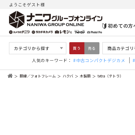
ようこそゲスト様
初めての方
カテゴリから探す
商品カテゴリ
買う
売る
人気のキーワード：
中古コンパクトデジカメ
額縁／フォトフレーム
ハクバ
木製額
tetra（テトラ）