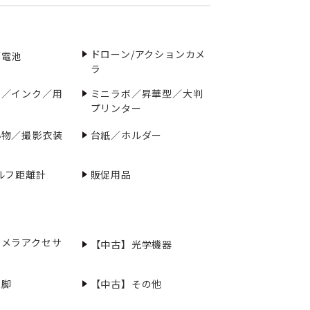
ドローン/アクションカメ
／電池
ラ
ー／インク／用
ミニラボ／昇華型／大判
プリンター
小物／撮影衣装
台紙／ホルダー
ルフ距離計
販促用品
カメラアクセサ
【中古】光学機器
三脚
【中古】その他