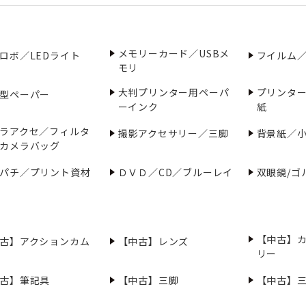
メモリーカード／USBメ
ロボ／LEDライト
フイルム
モリ
大判プリンター用ペーパ
プリンタ
型ペーパー
ーインク
紙
ラアクセ／フィルタ
撮影アクセサリー／三脚
背景紙／
カメラバッグ
パチ／プリント資材
ＤＶＤ／CD／ブルーレイ
双眼鏡/ゴ
【中古】
古】アクションカム
【中古】レンズ
リー
古】筆記具
【中古】三脚
【中古】