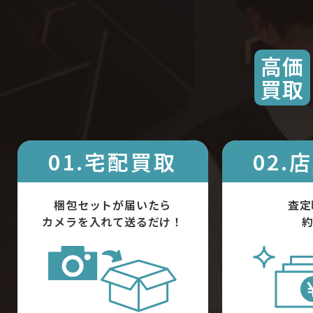
高価
買取
01.宅配買取
02.
梱包セットが届いたら
査定
カメラを入れて送るだけ！
約