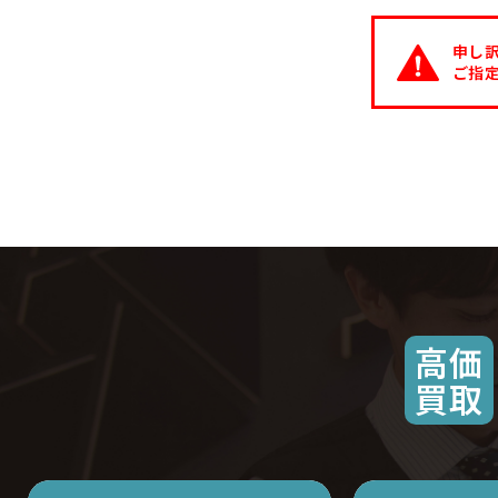
申し
ご指
高価
買取