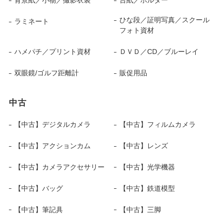
背景紙／小物／撮影衣装
台紙／ホルダー
ひな段／証明写真／スクール
ラミネート
フォト資材
ハメパチ／プリント資材
ＤＶＤ／CD／ブルーレイ
双眼鏡/ゴルフ距離計
販促用品
中古
【中古】デジタルカメラ
【中古】フィルムカメラ
【中古】アクションカム
【中古】レンズ
【中古】カメラアクセサリー
【中古】光学機器
【中古】バッグ
【中古】鉄道模型
【中古】筆記具
【中古】三脚