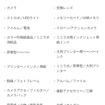
カメラ
交換レンズ
ストロボ／LEDライト
メモリーカード／USBメモリ
フイルム／電池
ドローン/アクションカメラ
カラー印画紙薬品／ミニラボ
ミニラボ用インクジェット用
消耗品
紙インク
大判プリンター用ペーパーイ
昇華型ペーパー
ンク
ミニラボ／昇華型／大判プリ
プリンター／インク／用紙
ンター
額縁／フォトフレーム
アルバム／ファイル
カメラアクセ／フィルター／
撮影アクセサリー／三脚
カメラバッグ