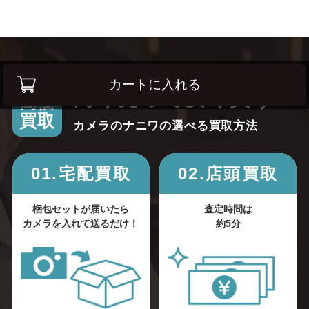
カートに入れる
高く売って安く買う！
高価
買取
カメラのナニワの選べる買取方法
01.宅配買取
02.店頭買取
梱包セットが届いたら
査定時間は
カメラを入れて送るだけ！
約5分