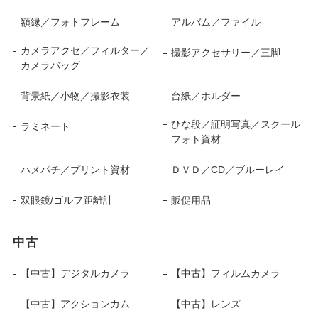
額縁／フォトフレーム
アルバム／ファイル
カメラアクセ／フィルター／
撮影アクセサリー／三脚
カメラバッグ
背景紙／小物／撮影衣装
台紙／ホルダー
ひな段／証明写真／スクール
ラミネート
フォト資材
ハメパチ／プリント資材
ＤＶＤ／CD／ブルーレイ
双眼鏡/ゴルフ距離計
販促用品
中古
【中古】デジタルカメラ
【中古】フィルムカメラ
【中古】アクションカム
【中古】レンズ