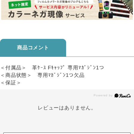
商品コメント
＜付属品＞ 革ｹｰｽ Fｷｬｯﾌﾟ 専用ﾏｶﾞｼﾞﾝ1つ
＜商品状態＞ 専用ﾏｶﾞｼﾞﾝ1つ欠品
＜保証＞
レビューはありません。