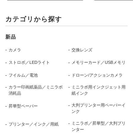
カテゴリから探す
新品
カメラ
交換レンズ
ストロボ／LEDライト
メモリーカード／USBメモリ
フイルム／電池
ドローン/アクションカメラ
カラー印画紙薬品／ミニラボ
ミニラボ用インクジェット用
消耗品
紙インク
大判プリンター用ペーパーイ
昇華型ペーパー
ンク
ミニラボ／昇華型／大判プリ
プリンター／インク／用紙
ンター