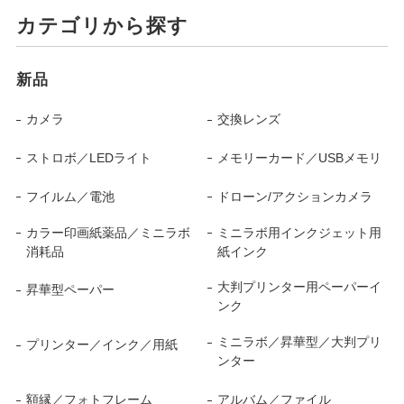
カテゴリから探す
新品
カメラ
交換レンズ
ストロボ／LEDライト
メモリーカード／USBメモリ
フイルム／電池
ドローン/アクションカメラ
カラー印画紙薬品／ミニラボ
ミニラボ用インクジェット用
消耗品
紙インク
大判プリンター用ペーパーイ
昇華型ペーパー
ンク
ミニラボ／昇華型／大判プリ
プリンター／インク／用紙
ンター
額縁／フォトフレーム
アルバム／ファイル