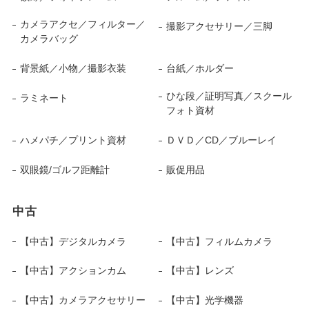
カメラアクセ／フィルター／
撮影アクセサリー／三脚
カメラバッグ
背景紙／小物／撮影衣装
台紙／ホルダー
ひな段／証明写真／スクール
ラミネート
フォト資材
ハメパチ／プリント資材
ＤＶＤ／CD／ブルーレイ
双眼鏡/ゴルフ距離計
販促用品
中古
【中古】デジタルカメラ
【中古】フィルムカメラ
【中古】アクションカム
【中古】レンズ
【中古】カメラアクセサリー
【中古】光学機器