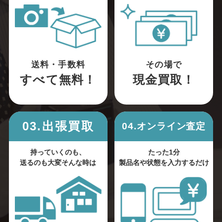
送料・手数料
その場で
すべて無料！
現金買取！
03.出張買取
04.オンライン査定
持っていくのも、
たった1分
送るのも大変そんな時は
製品名や状態を入力するだけ