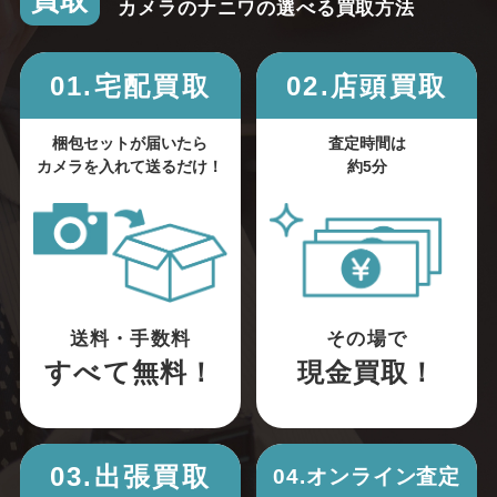
買取
カメラのナニワの選べる買取方法
01.宅配買取
02.店頭買取
梱包セットが届いたら
査定時間は
カメラを入れて送るだけ！
約5分
送料・手数料
その場で
すべて無料！
現金買取！
03.出張買取
04.オンライン査定