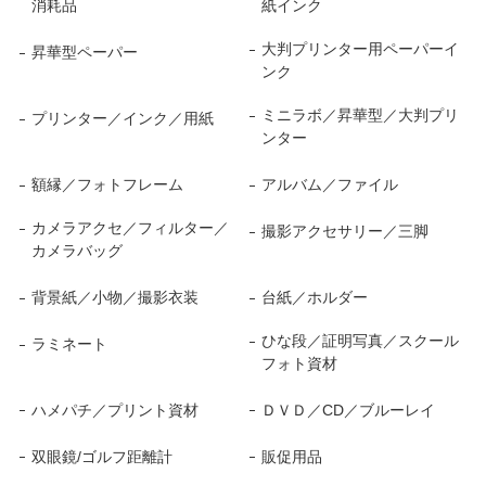
消耗品
紙インク
大判プリンター用ペーパーイ
昇華型ペーパー
ンク
ミニラボ／昇華型／大判プリ
プリンター／インク／用紙
ンター
額縁／フォトフレーム
アルバム／ファイル
カメラアクセ／フィルター／
撮影アクセサリー／三脚
カメラバッグ
背景紙／小物／撮影衣装
台紙／ホルダー
ひな段／証明写真／スクール
ラミネート
フォト資材
ハメパチ／プリント資材
ＤＶＤ／CD／ブルーレイ
双眼鏡/ゴルフ距離計
販促用品