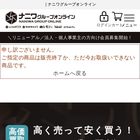
｜ナニワグループオンライン
ログイン
カート
＼リニューアル／法人・個人事業主の方向け会員募集開始！
申し訳ございません。
ご指定の商品は販売終了か、ただ今お取扱いできない
商品です。
ホームへ戻る
高く売って安く買う！
高価