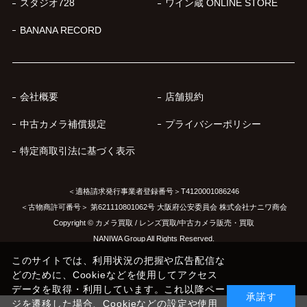
スタジオ728
ワイン蔵 ONLINE STORE
BANANA RECORD
会社概要
店舗規約
中古カメラ補償規定
プライバシーポリシー
特定商取引法に基づく表示
＜適格請求発行事業者登録番号＞T4120001086246
＜古物商許可番号＞ 第621110801062号 大阪府公安委員会 株式会社ナニワ商会
Copyright © カメラ買取 / レンズ買取/中古カメラ販売・買取
NANIWA Group All Rights Reserved.
このサイトでは、利用状況の把握や広告配信な
どのために、Cookieなどを使用してアクセス
データを取得・利用しています。これ以降ペー
承諾す
ジを遷移した場合、Cookieなどの設定や使用