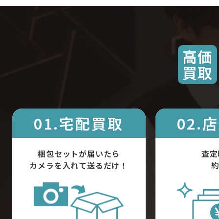
高価
買取
01.宅配買取
02.
梱包セットが届いたら
査定
カメラを入れて送るだけ！
約