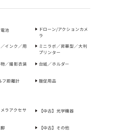
ドローン/アクションカメ
／電池
ラ
ー／インク／用
ミニラボ／昇華型／大判
プリンター
小物／撮影衣装
台紙／ホルダー
ルフ距離計
販促用品
カメラアクセサ
【中古】光学機器
三脚
【中古】その他