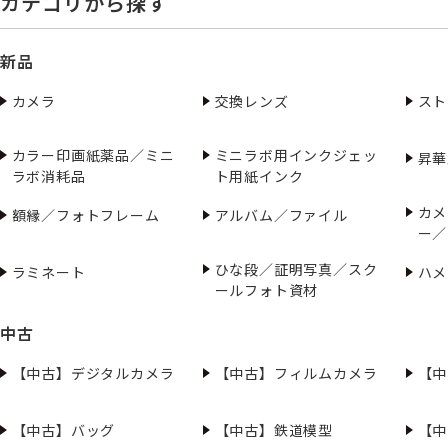
カテゴリから探す
新品
カメラ
交換レンズ
スト
カラー印画紙薬品／ミニ
ミニラボ用インクジェッ
昇華
ラボ消耗品
ト用紙インク
カメ
額縁／フォトフレーム
アルバム／ファイル
ー／
ひな段／証明写真／スク
ラミネート
ハメ
ールフォト資材
中古
【中古】デジタルカメラ
【中古】フィルムカメラ
【中
【中古】バッグ
【中古】鉄道模型
【中