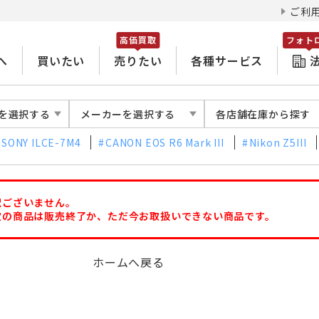
ご利
高価買取
フォト
へ
買いたい
売りたい
各種サービス
を選択する
メーカーを選択する
各店舗在庫から探す
SONY ILCE-7M4
CANON EOS R6 Mark III
Nikon Z5III
訳ございません。
定の商品は販売終了か、ただ今お取扱いできない商品です。
ホームへ戻る