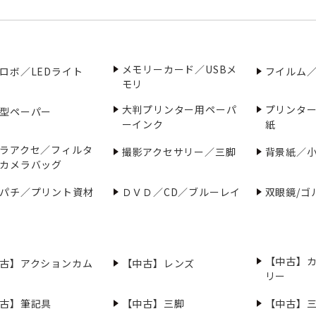
メモリーカード／USBメ
ロボ／LEDライト
フイルム
モリ
大判プリンター用ペーパ
プリンタ
型ペーパー
ーインク
紙
ラアクセ／フィルタ
撮影アクセサリー／三脚
背景紙／
カメラバッグ
パチ／プリント資材
ＤＶＤ／CD／ブルーレイ
双眼鏡/ゴ
【中古】
古】アクションカム
【中古】レンズ
リー
古】筆記具
【中古】三脚
【中古】