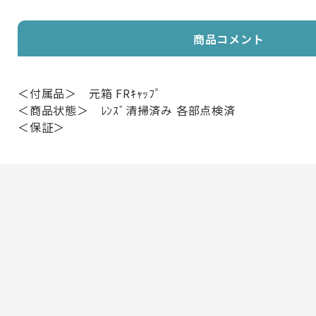
商品コメント
＜付属品＞ 元箱 FRｷｬｯﾌﾟ
＜商品状態＞ ﾚﾝｽﾞ清掃済み 各部点検済
＜保証＞