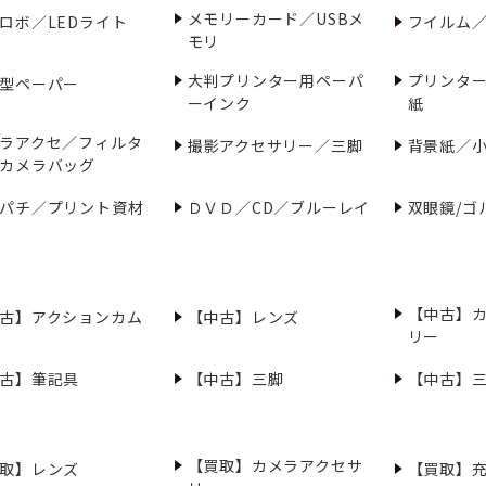
メモリーカード／USBメ
ロボ／LEDライト
フイルム
モリ
大判プリンター用ペーパ
プリンタ
型ペーパー
ーインク
紙
ラアクセ／フィルタ
撮影アクセサリー／三脚
背景紙／
カメラバッグ
パチ／プリント資材
ＤＶＤ／CD／ブルーレイ
双眼鏡/ゴ
【中古】
古】アクションカム
【中古】レンズ
リー
古】筆記具
【中古】三脚
【中古】
【買取】カメラアクセサ
取】レンズ
【買取】