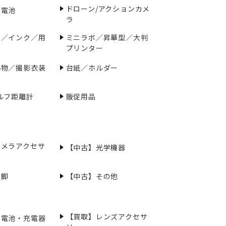
ドローン/アクションカメ
／電池
ラ
ー／インク／用
ミニラボ／昇華型／大判
プリンター
小物／撮影衣装
台紙／ホルダー
ルフ距離計
販促用品
カメラアクセサ
【中古】光学機器
三脚
【中古】その他
【買取】レンズアクセサ
充電池・充電器