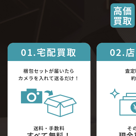
高価
買取
01.宅配買取
02.
梱包セットが届いたら
査定
カメラを入れて送るだけ！
約
送料・手数料
そ
すべて無料！
現金