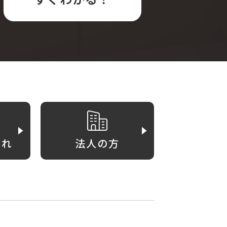
がれ
法人の方