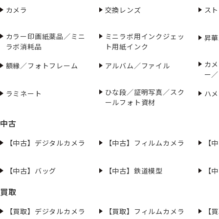
カメラ
交換レンズ
スト
カラー印画紙薬品／ミニ
ミニラボ用インクジェッ
昇華
ラボ消耗品
ト用紙インク
カメ
額縁／フォトフレーム
アルバム／ファイル
ー／
ひな段／証明写真／スク
ラミネート
ハメ
ールフォト資材
中古
【中古】デジタルカメラ
【中古】フィルムカメラ
【中
【中古】バッグ
【中古】鉄道模型
【中
買取
【買取】デジタルカメラ
【買取】フィルムカメラ
【買