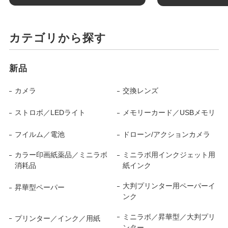
カテゴリから探す
新品
カメラ
交換レンズ
ストロボ／LEDライト
メモリーカード／USBメモリ
フイルム／電池
ドローン/アクションカメラ
カラー印画紙薬品／ミニラボ
ミニラボ用インクジェット用
消耗品
紙インク
大判プリンター用ペーパーイ
昇華型ペーパー
ンク
ミニラボ／昇華型／大判プリ
プリンター／インク／用紙
ンター