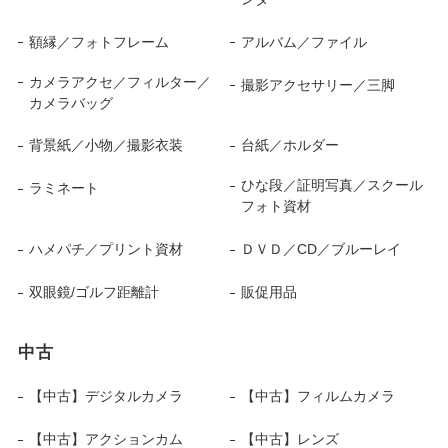
額縁／フォトフレーム
アルバム／ファイル
カメラアクセ／フィルター／
撮影アクセサリー／三脚
カメラバッグ
背景紙／小物／撮影衣装
台紙／ホルダー
ひな段／証明写真／スクール
ラミネート
フォト資材
ハメパチ／プリント資材
ＤＶＤ／CD／ブルーレイ
双眼鏡/ゴルフ距離計
販促用品
中古
【中古】デジタルカメラ
【中古】フィルムカメラ
【中古】アクションカム
【中古】レンズ