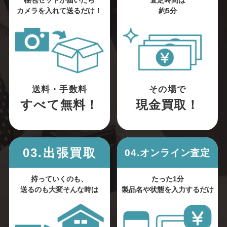
梱包セットが届いたら
査定時間は
カメラを入れて送るだけ！
約5分
送料・手数料
その場で
すべて無料！
現金買取！
03.出張買取
04.オンライン査定
持っていくのも、
たった1分
送るのも大変そんな時は
製品名や状態を入力するだけ