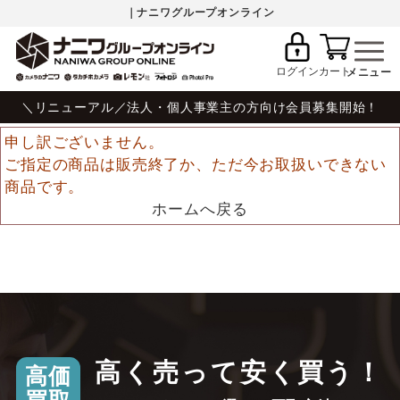
｜ナニワグループオンライン
ログイン
カート
＼リニューアル／法人・個人事業主の方向け会員募集開始！
申し訳ございません。
ご指定の商品は販売終了か、ただ今お取扱いできない
商品です。
ホームへ戻る
高く売って安く買う！
高価