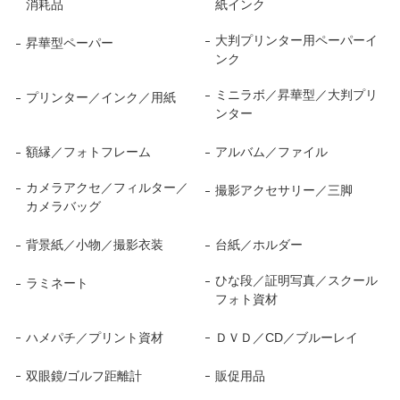
消耗品
紙インク
大判プリンター用ペーパーイ
昇華型ペーパー
ンク
ミニラボ／昇華型／大判プリ
プリンター／インク／用紙
ンター
額縁／フォトフレーム
アルバム／ファイル
カメラアクセ／フィルター／
撮影アクセサリー／三脚
カメラバッグ
背景紙／小物／撮影衣装
台紙／ホルダー
ひな段／証明写真／スクール
ラミネート
フォト資材
ハメパチ／プリント資材
ＤＶＤ／CD／ブルーレイ
双眼鏡/ゴルフ距離計
販促用品