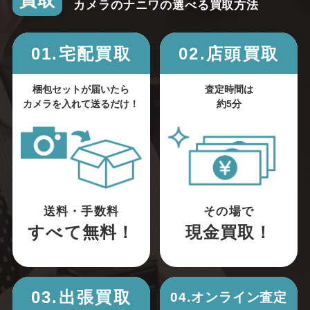
買取
カメラのナニワの選べる買取方法
01.宅配買取
02.店頭買取
梱包セットが届いたら
査定時間は
カメラを入れて送るだけ！
約5分
送料・手数料
その場で
すべて無料！
現金買取！
03.出張買取
04.オンライン査定