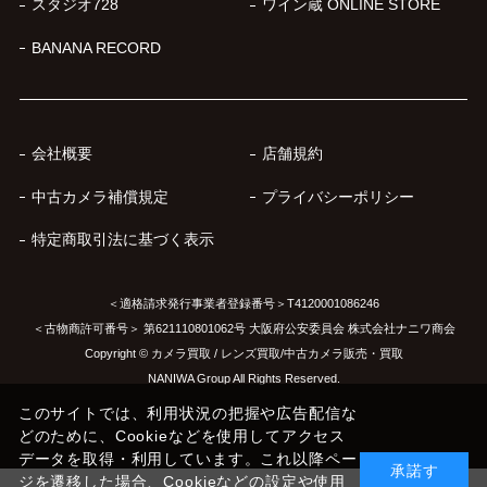
スタジオ728
ワイン蔵 ONLINE STORE
BANANA RECORD
会社概要
店舗規約
中古カメラ補償規定
プライバシーポリシー
特定商取引法に基づく表示
＜適格請求発行事業者登録番号＞T4120001086246
＜古物商許可番号＞ 第621110801062号 大阪府公安委員会 株式会社ナニワ商会
Copyright © カメラ買取 / レンズ買取/中古カメラ販売・買取
NANIWA Group All Rights Reserved.
このサイトでは、利用状況の把握や広告配信な
どのために、Cookieなどを使用してアクセス
データを取得・利用しています。これ以降ペー
承諾す
ジを遷移した場合、Cookieなどの設定や使用