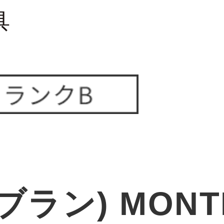
具
ラン) MONT