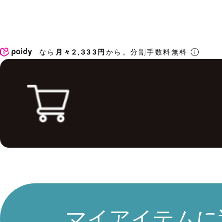
なら
月々2,333円
から。分割手数料無料
マイアイテムに