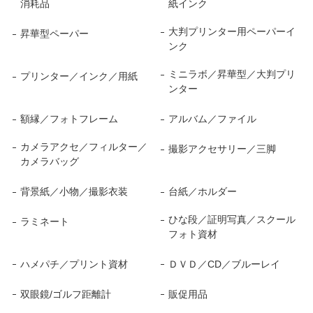
消耗品
紙インク
大判プリンター用ペーパーイ
昇華型ペーパー
ンク
ミニラボ／昇華型／大判プリ
プリンター／インク／用紙
ンター
額縁／フォトフレーム
アルバム／ファイル
カメラアクセ／フィルター／
撮影アクセサリー／三脚
カメラバッグ
背景紙／小物／撮影衣装
台紙／ホルダー
ひな段／証明写真／スクール
ラミネート
フォト資材
ハメパチ／プリント資材
ＤＶＤ／CD／ブルーレイ
双眼鏡/ゴルフ距離計
販促用品