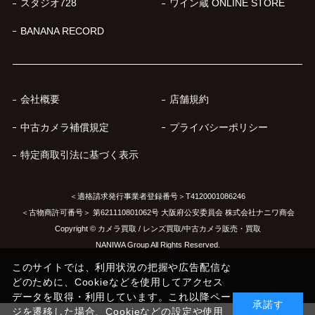
スタジオ728
ワイン蔵 ONLINE STORE
BANANA RECORD
会社概要
店舗規約
中古カメラ補償規定
プライバシーポリシー
特定商取引法に基づく表示
＜適格請求発行事業者登録番号＞T4120001086246
＜古物商許可番号＞ 第621110801062号 大阪府公安委員会 株式会社ナニワ商会
Copyright © カメラ買取 / レンズ買取/中古カメラ販売・買取
NANIWA Group All Rights Reserved.
このサイトでは、利用状況の把握や広告配信な
どのために、Cookieなどを使用してアクセス
データを取得・利用しています。これ以降ペー
承諾す
ジを遷移した場合、Cookieなどの設定や使用