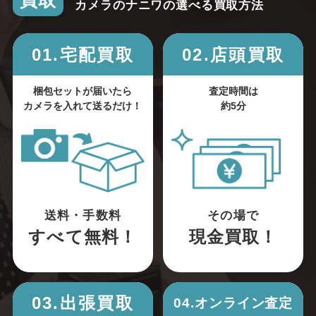
買取
カメラのナニワの選べる買取方法
01.宅配買取
02.店頭買取
梱包セットが届いたら
査定時間は
カメラを入れて送るだけ！
約5分
送料・手数料
その場で
すべて無料！
現金買取！
03.出張買取
04.オンライン査定