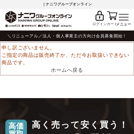
｜ナニワグループオンライン
ログイン
カート
＼リニューアル／法人・個人事業主の方向け会員募集開始！
申し訳ございません。
ご指定の商品は販売終了か、ただ今お取扱いできない
商品です。
ホームへ戻る
高く売って安く買う！
高価