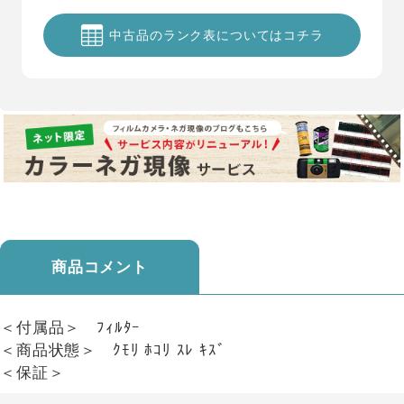
中古品のランク表についてはコチラ
商品コメント
＜付属品＞ ﾌｨﾙﾀｰ
＜商品状態＞ ｸﾓﾘ ﾎｺﾘ ｽﾚ ｷｽﾞ
＜保証＞