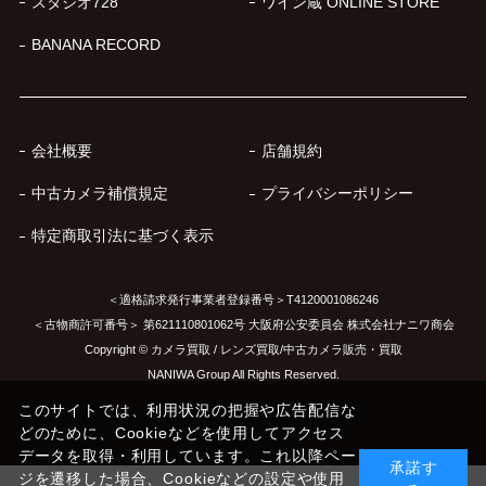
スタジオ728
ワイン蔵 ONLINE STORE
BANANA RECORD
会社概要
店舗規約
中古カメラ補償規定
プライバシーポリシー
特定商取引法に基づく表示
＜適格請求発行事業者登録番号＞T4120001086246
＜古物商許可番号＞ 第621110801062号 大阪府公安委員会 株式会社ナニワ商会
Copyright © カメラ買取 / レンズ買取/中古カメラ販売・買取
NANIWA Group All Rights Reserved.
このサイトでは、利用状況の把握や広告配信な
どのために、Cookieなどを使用してアクセス
データを取得・利用しています。これ以降ペー
承諾す
ジを遷移した場合、Cookieなどの設定や使用