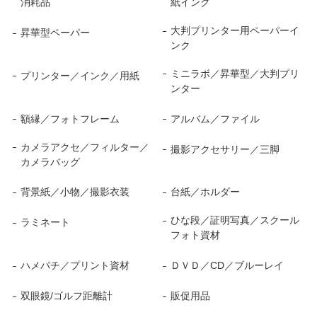
消耗品
紙インク
大判プリンター用ペーパーイ
昇華型ペーパー
ンク
ミニラボ／昇華型／大判プリ
プリンター／インク／用紙
ンター
額縁／フォトフレーム
アルバム／ファイル
カメラアクセ／フィルター／
撮影アクセサリー／三脚
カメラバッグ
背景紙／小物／撮影衣装
台紙／ホルダー
ひな段／証明写真／スクール
ラミネート
フォト資材
ハメパチ／プリント資材
ＤＶＤ／CD／ブルーレイ
双眼鏡/ゴルフ距離計
販促用品