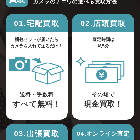
カメラのナニワの選べる買取方法
01.宅配買取
02.店頭買取
梱包セットが届いたら
査定時間は
カメラを入れて送るだけ！
約5分
送料・手数料
その場で
すべて無料！
現金買取！
03.出張買取
04.オンライン査定