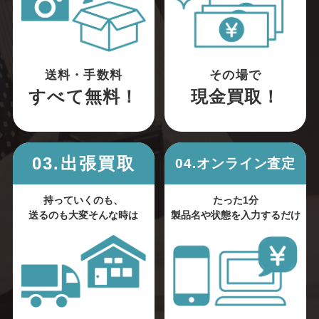
送料・手数料
その場で
すべて無料！
現金買取！
03.出張買取
04.オンライン査定
持っていくのも、
たった1分
送るのも大変そんな時は
製品名や状態を入力するだけ