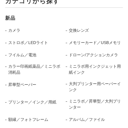
カテゴリから探す
新品
カメラ
交換レンズ
ストロボ／LEDライト
メモリーカード／USBメモリ
フイルム／電池
ドローン/アクションカメラ
カラー印画紙薬品／ミニラボ
ミニラボ用インクジェット用
消耗品
紙インク
大判プリンター用ペーパーイ
昇華型ペーパー
ンク
ミニラボ／昇華型／大判プリ
プリンター／インク／用紙
ンター
額縁／フォトフレーム
アルバム／ファイル