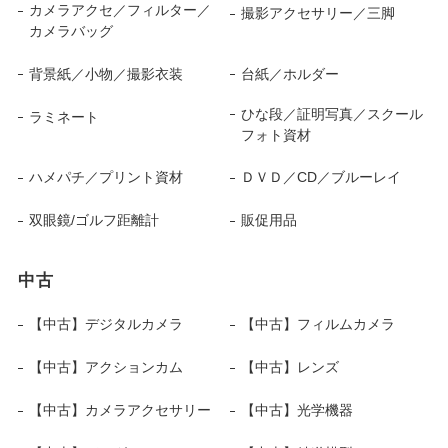
カメラアクセ／フィルター／
撮影アクセサリー／三脚
カメラバッグ
背景紙／小物／撮影衣装
台紙／ホルダー
ひな段／証明写真／スクール
ラミネート
フォト資材
ハメパチ／プリント資材
ＤＶＤ／CD／ブルーレイ
双眼鏡/ゴルフ距離計
販促用品
中古
【中古】デジタルカメラ
【中古】フィルムカメラ
【中古】アクションカム
【中古】レンズ
【中古】カメラアクセサリー
【中古】光学機器