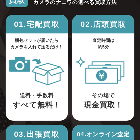
買取
カメラのナニワの選べる買取方法
01.宅配買取
02.店頭買取
梱包セットが届いたら
査定時間は
カメラを入れて送るだけ！
約5分
送料・手数料
その場で
すべて無料！
現金買取！
03.出張買取
04.オンライン査定