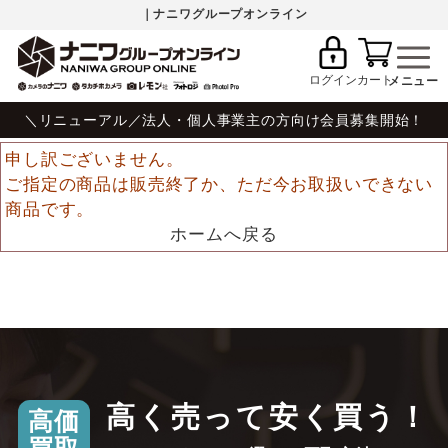
｜ナニワグループオンライン
ログイン
カート
＼リニューアル／法人・個人事業主の方向け会員募集開始！
申し訳ございません。
ご指定の商品は販売終了か、ただ今お取扱いできない
商品です。
ホームへ戻る
高く売って安く買う！
高価