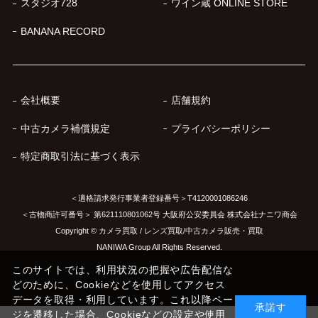
スタジオ728
ワイン蔵 ONLINE STORE
BANANA RECORD
会社概要
店舗規約
中古カメラ補償規定
プライバシーポリシー
特定商取引法に基づく表示
＜適格請求発行事業者登録番号＞T4120001086246
＜古物商許可番号＞ 第621110801062号 大阪府公安委員会 株式会社ナニワ商会
Copyright © カメラ買取 / レンズ買取/中古カメラ販売・買取
NANIWA Group All Rights Reserved.
このサイトでは、利用状況の把握や広告配信な
どのために、Cookieなどを使用してアクセス
データを取得・利用しています。これ以降ペー
承諾す
ジを遷移した場合、Cookieなどの設定や使用