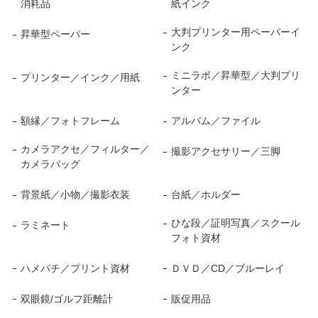
消耗品
紙インク
大判プリンター用ペーパーイ
昇華型ペーパー
ンク
ミニラボ／昇華型／大判プリ
プリンター／インク／用紙
ンター
額縁／フォトフレーム
アルバム／ファイル
カメラアクセ／フィルター／
撮影アクセサリー／三脚
カメラバッグ
背景紙／小物／撮影衣装
台紙／ホルダー
ひな段／証明写真／スクール
ラミネート
フォト資材
ハメパチ／プリント資材
ＤＶＤ／CD／ブルーレイ
双眼鏡/ゴルフ距離計
販促用品