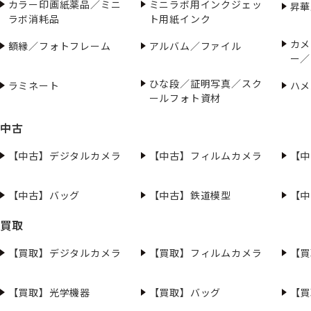
カラー印画紙薬品／ミニ
ミニラボ用インクジェッ
昇華
ラボ消耗品
ト用紙インク
カメ
額縁／フォトフレーム
アルバム／ファイル
ー／
ひな段／証明写真／スク
ラミネート
ハメ
ールフォト資材
中古
【中古】デジタルカメラ
【中古】フィルムカメラ
【中
【中古】バッグ
【中古】鉄道模型
【中
買取
【買取】デジタルカメラ
【買取】フィルムカメラ
【買
【買取】光学機器
【買取】バッグ
【買