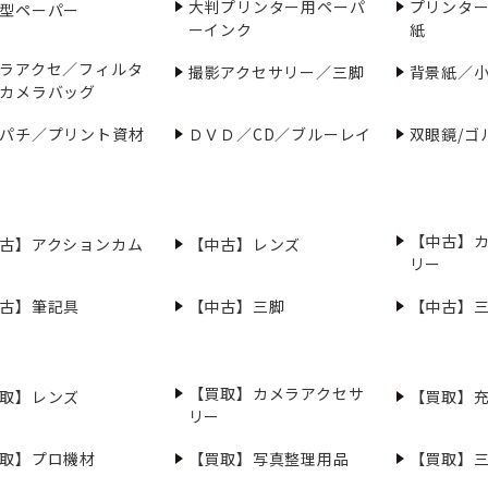
大判プリンター用ペーパ
プリンタ
型ペーパー
ーインク
紙
ラアクセ／フィルタ
撮影アクセサリー／三脚
背景紙／
カメラバッグ
パチ／プリント資材
ＤＶＤ／CD／ブルーレイ
双眼鏡/ゴ
【中古】
古】アクションカム
【中古】レンズ
リー
古】筆記具
【中古】三脚
【中古】
【買取】カメラアクセサ
取】レンズ
【買取】
リー
取】プロ機材
【買取】写真整理用品
【買取】