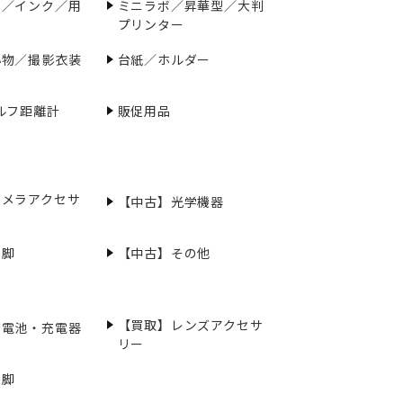
ー／インク／用
ミニラボ／昇華型／大判
プリンター
小物／撮影衣装
台紙／ホルダー
ルフ距離計
販促用品
カメラアクセサ
【中古】光学機器
三脚
【中古】その他
【買取】レンズアクセサ
充電池・充電器
リー
三脚