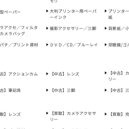
モリ
大判プリンター用ペーパ
プリンタ
型ペーパー
ーインク
紙
ラアクセ／フィルタ
撮影アクセサリー／三脚
背景紙／
カメラバッグ
パチ／プリント資材
ＤＶＤ／CD／ブルーレイ
双眼鏡/ゴ
【中古】
古】アクションカム
【中古】レンズ
リー
古】筆記具
【中古】三脚
【中古】
【買取】カメラアクセサ
取】レンズ
【買取】
リー