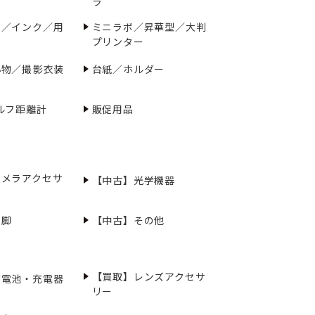
ラ
ー／インク／用
ミニラボ／昇華型／大判
プリンター
小物／撮影衣装
台紙／ホルダー
ルフ距離計
販促用品
カメラアクセサ
【中古】光学機器
三脚
【中古】その他
【買取】レンズアクセサ
充電池・充電器
リー