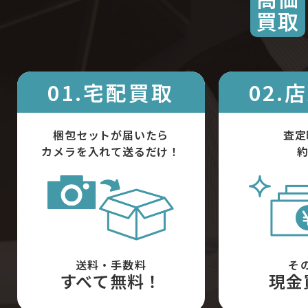
買取
01.宅配買取
02.
梱包セットが届いたら
査定
カメラを入れて送るだけ！
約
送料・手数料
そ
すべて無料！
現金