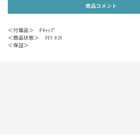
商品コメント
＜付属品＞ Fｷｬｯﾌﾟ
＜商品状態＞ ｸﾓﾘ ﾎｺﾘ
＜保証＞