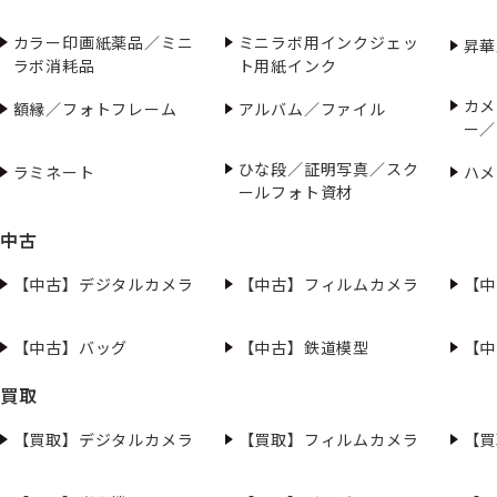
カラー印画紙薬品／ミニ
ミニラボ用インクジェッ
昇華
ラボ消耗品
ト用紙インク
カメ
額縁／フォトフレーム
アルバム／ファイル
ー／
ひな段／証明写真／スク
ラミネート
ハメ
ールフォト資材
中古
【中古】デジタルカメラ
【中古】フィルムカメラ
【中
【中古】バッグ
【中古】鉄道模型
【中
買取
【買取】デジタルカメラ
【買取】フィルムカメラ
【買