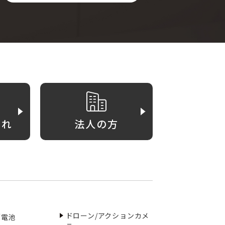
がれ
法人の方
ドローン/アクションカメ
／電池