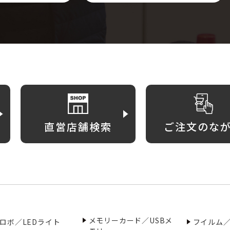
直営店舗検索
ご注文のな
メモリーカード／USBメ
ロボ／LEDライト
フイルム