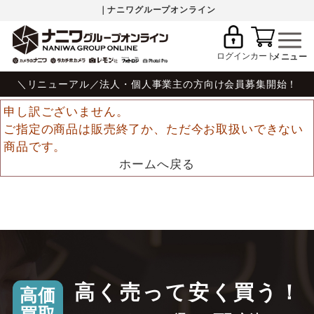
｜ナニワグループオンライン
ログイン
カート
＼リニューアル／法人・個人事業主の方向け会員募集開始！
申し訳ございません。
ご指定の商品は販売終了か、ただ今お取扱いできない
商品です。
ホームへ戻る
高く売って安く買う！
高価