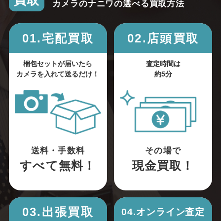
買取
カメラのナニワの選べる買取方法
01.宅配買取
02.店頭買取
梱包セットが届いたら
査定時間は
カメラを入れて送るだけ！
約5分
送料・手数料
その場で
すべて無料！
現金買取！
03.出張買取
04.オンライン査定