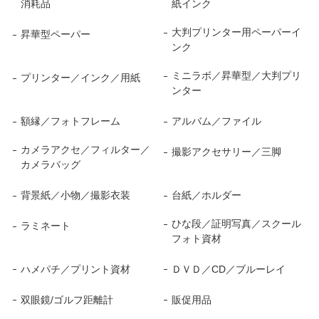
消耗品
紙インク
大判プリンター用ペーパーイ
昇華型ペーパー
ンク
ミニラボ／昇華型／大判プリ
プリンター／インク／用紙
ンター
額縁／フォトフレーム
アルバム／ファイル
カメラアクセ／フィルター／
撮影アクセサリー／三脚
カメラバッグ
背景紙／小物／撮影衣装
台紙／ホルダー
ひな段／証明写真／スクール
ラミネート
フォト資材
ハメパチ／プリント資材
ＤＶＤ／CD／ブルーレイ
双眼鏡/ゴルフ距離計
販促用品