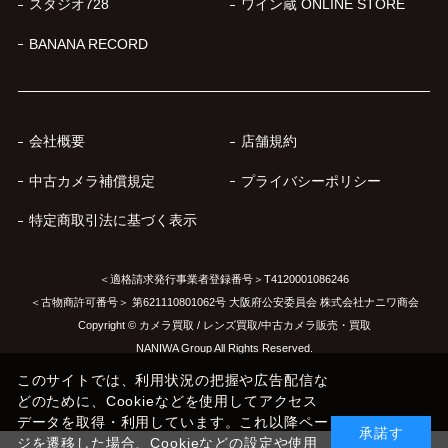
スタジオ728
ワイン蔵 ONLINE STORE
BANANA RECORD
会社概要
店舗規約
中古カメラ補償規定
プライバシーポリシー
特定商取引法に基づく表示
＜適格請求発行事業者登録番号＞T4120001086246
＜古物商許可番号＞ 第621110801062号 大阪府公安委員会 株式会社ナニワ商会
Copyright © カメラ買取 / レンズ買取/中古カメラ販売・買取
NANIWA Group All Rights Reserved.
このサイトでは、利用状況の把握や広告配信な
どのために、Cookieなどを使用してアクセス
データを取得・利用しています。これ以降ペー
承諾す
ジを遷移した場合、Cookieなどの設定や使用