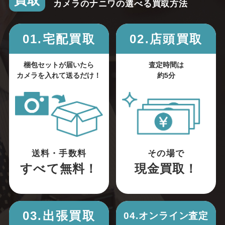
買取
カメラのナニワの選べる買取方法
01.宅配買取
02.店頭買取
梱包セットが届いたら
査定時間は
カメラを入れて送るだけ！
約5分
送料・手数料
その場で
すべて無料！
現金買取！
03.出張買取
04.オンライン査定