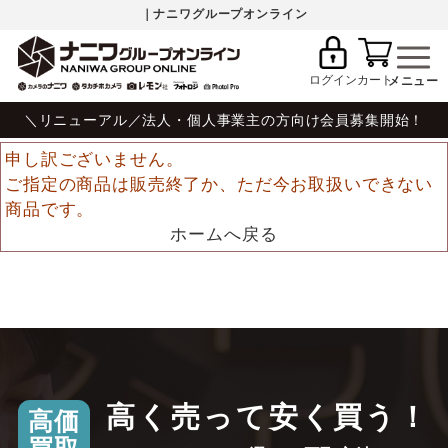
｜ナニワグループオンライン
ログイン
カート
＼リニューアル／法人・個人事業主の方向け会員募集開始！
申し訳ございません。
ご指定の商品は販売終了か、ただ今お取扱いできない
商品です。
ホームへ戻る
高く売って安く買う！
高価