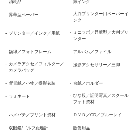
消耗品
紙インク
大判プリンター用ペーパーイ
昇華型ペーパー
ンク
ミニラボ／昇華型／大判プリ
プリンター／インク／用紙
ンター
額縁／フォトフレーム
アルバム／ファイル
カメラアクセ／フィルター／
撮影アクセサリー／三脚
カメラバッグ
背景紙／小物／撮影衣装
台紙／ホルダー
ひな段／証明写真／スクール
ラミネート
フォト資材
ハメパチ／プリント資材
ＤＶＤ／CD／ブルーレイ
双眼鏡/ゴルフ距離計
販促用品