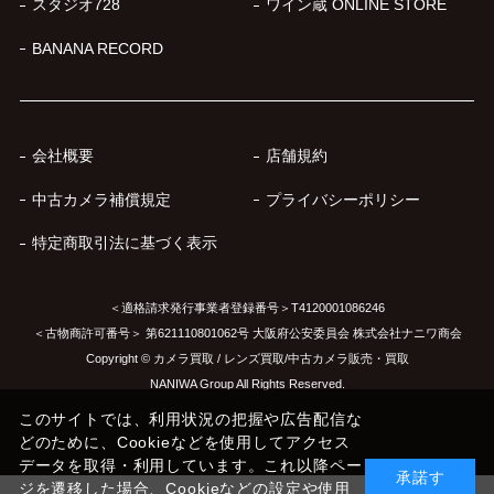
スタジオ728
ワイン蔵 ONLINE STORE
BANANA RECORD
会社概要
店舗規約
中古カメラ補償規定
プライバシーポリシー
特定商取引法に基づく表示
＜適格請求発行事業者登録番号＞T4120001086246
＜古物商許可番号＞ 第621110801062号 大阪府公安委員会 株式会社ナニワ商会
Copyright © カメラ買取 / レンズ買取/中古カメラ販売・買取
NANIWA Group All Rights Reserved.
このサイトでは、利用状況の把握や広告配信な
どのために、Cookieなどを使用してアクセス
データを取得・利用しています。これ以降ペー
承諾す
ジを遷移した場合、Cookieなどの設定や使用