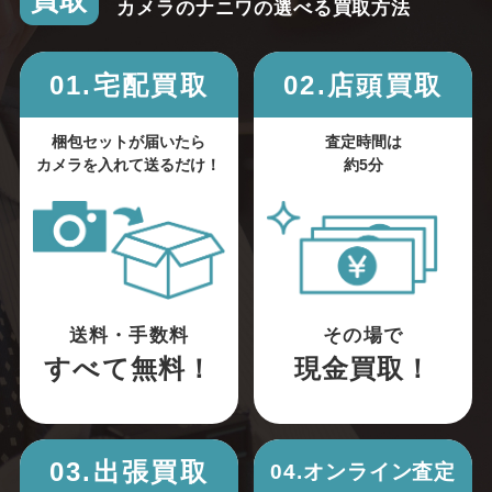
買取
カメラのナニワの選べる買取方法
01.宅配買取
02.店頭買取
梱包セットが届いたら
査定時間は
カメラを入れて送るだけ！
約5分
送料・手数料
その場で
すべて無料！
現金買取！
03.出張買取
04.オンライン査定