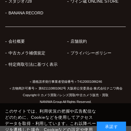
スタジオ728
ワイン蔵 ONLINE STORE
BANANA RECORD
会社概要
店舗規約
中古カメラ補償規定
プライバシーポリシー
特定商取引法に基づく表示
＜適格請求発行事業者登録番号＞T4120001086246
＜古物商許可番号＞ 第621110801062号 大阪府公安委員会 株式会社ナニワ商会
Copyright © カメラ買取 / レンズ買取/中古カメラ販売・買取
NANIWA Group All Rights Reserved.
このサイトでは、利用状況の把握や広告配信な
どのために、Cookieなどを使用してアクセス
データを取得・利用しています。これ以降ペー
承諾す
ジを遷移した場合、Cookieなどの設定や使用