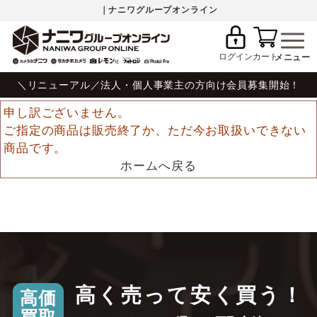
｜ナニワグループオンライン
ログイン
カート
＼リニューアル／法人・個人事業主の方向け会員募集開始！
申し訳ございません。
ご指定の商品は販売終了か、ただ今お取扱いできない
商品です。
ホームへ戻る
高く売って安く買う！
高価