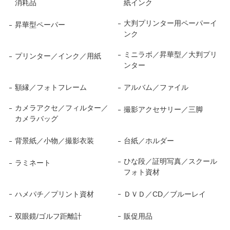
消耗品
紙インク
大判プリンター用ペーパーイ
昇華型ペーパー
ンク
ミニラボ／昇華型／大判プリ
プリンター／インク／用紙
ンター
額縁／フォトフレーム
アルバム／ファイル
カメラアクセ／フィルター／
撮影アクセサリー／三脚
カメラバッグ
背景紙／小物／撮影衣装
台紙／ホルダー
ひな段／証明写真／スクール
ラミネート
フォト資材
ハメパチ／プリント資材
ＤＶＤ／CD／ブルーレイ
双眼鏡/ゴルフ距離計
販促用品