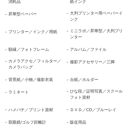
消耗品
紙インク
大判プリンター用ペーパーイ
昇華型ペーパー
ンク
ミニラボ／昇華型／大判プリ
プリンター／インク／用紙
ンター
額縁／フォトフレーム
アルバム／ファイル
カメラアクセ／フィルター／
撮影アクセサリー／三脚
カメラバッグ
背景紙／小物／撮影衣装
台紙／ホルダー
ひな段／証明写真／スクール
ラミネート
フォト資材
ハメパチ／プリント資材
ＤＶＤ／CD／ブルーレイ
双眼鏡/ゴルフ距離計
販促用品