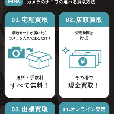
買取
カメラのナニワの選べる買取方法
01.宅配買取
02.店頭買取
梱包セットが届いたら
査定時間は
カメラを入れて送るだけ！
約5分
送料・手数料
その場で
すべて無料！
現金買取！
03.出張買取
04.オンライン査定