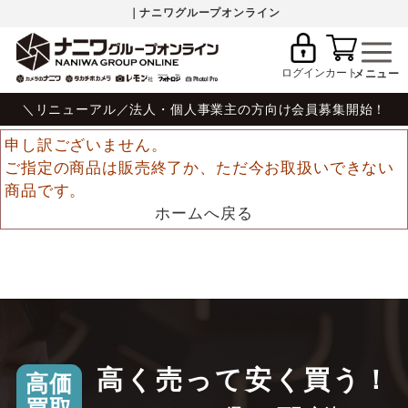
｜ナニワグループオンライン
ログイン
カート
＼リニューアル／法人・個人事業主の方向け会員募集開始！
申し訳ございません。
ご指定の商品は販売終了か、ただ今お取扱いできない
商品です。
ホームへ戻る
高く売って安く買う！
高価