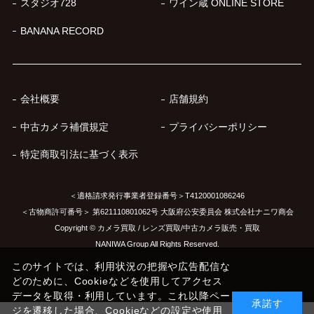
スタジオ728
ワイン蔵 ONLINE STORE
BANANA RECORD
会社概要
店舗規約
中古カメラ補償規定
プライバシーポリシー
特定商取引法に基づく表示
＜適格請求発行事業者登録番号＞T4120001086246
＜古物商許可番号＞ 第621110801062号 大阪府公安委員会 株式会社ナニワ商会
Copyright © カメラ買取 / レンズ買取/中古カメラ販売・買取
NANIWA Group All Rights Reserved.
このサイトでは、利用状況の把握や広告配信な
どのために、Cookieなどを使用してアクセス
データを取得・利用しています。これ以降ペー
承諾す
ジを遷移した場合、Cookieなどの設定や使用