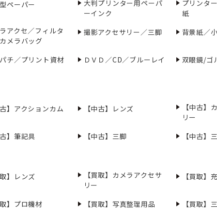
大判プリンター用ペーパ
プリンタ
型ペーパー
ーインク
紙
ラアクセ／フィルタ
撮影アクセサリー／三脚
背景紙／
カメラバッグ
パチ／プリント資材
ＤＶＤ／CD／ブルーレイ
双眼鏡/ゴ
【中古】
古】アクションカム
【中古】レンズ
リー
古】筆記具
【中古】三脚
【中古】
【買取】カメラアクセサ
取】レンズ
【買取】
リー
取】プロ機材
【買取】写真整理用品
【買取】