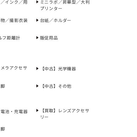
ー／インク／用
ミニラボ／昇華型／大判
プリンター
小物／撮影衣装
台紙／ホルダー
ルフ距離計
販促用品
カメラアクセサ
【中古】光学機器
三脚
【中古】その他
【買取】レンズアクセサ
充電池・充電器
リー
三脚