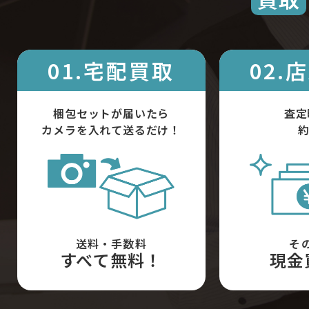
01.宅配買取
02.
梱包セットが届いたら
査定
カメラを入れて送るだけ！
約
送料・手数料
そ
すべて無料！
現金