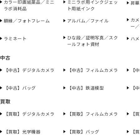
カラー印画紙薬品／ミニ
ミニラボ用インクジェッ
昇華
ラボ消耗品
ト用紙インク
カメ
額縁／フォトフレーム
アルバム／ファイル
ー／
ひな段／証明写真／スク
ラミネート
ハメ
ールフォト資材
中古
【中古】デジタルカメラ
【中古】フィルムカメラ
【中
【中古】バッグ
【中古】鉄道模型
【中
買取
【買取】デジタルカメラ
【買取】フィルムカメラ
【買
【買取】光学機器
【買取】バッグ
【買