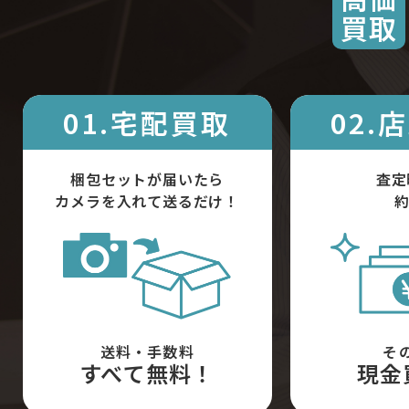
買取
01.宅配買取
02.
梱包セットが届いたら
査定
カメラを入れて送るだけ！
約
送料・手数料
そ
すべて無料！
現金