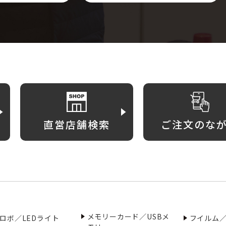
直営店舗検索
ご注文のな
メモリーカード／USBメ
ロボ／LEDライト
フイルム