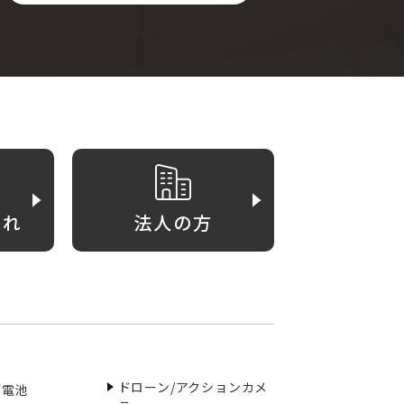
がれ
法人の方
ドローン/アクションカメ
／電池