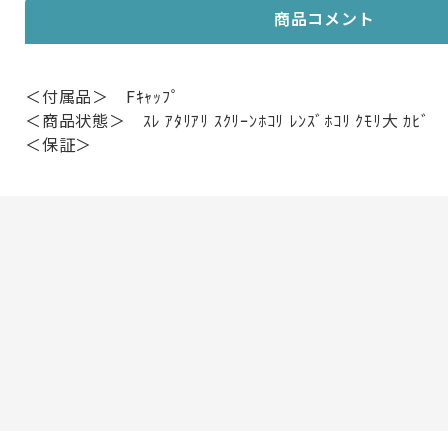
商品コメント
＜付属品＞ Fｷｬｯﾌﾟ
＜商品状態＞ ｽﾚ ｱﾀﾘｱﾘ ｽｸﾘｰﾝﾎｺﾘ ﾚﾝｽﾞﾎｺﾘ ｸﾓﾘ大 ｶﾋﾞ
＜保証＞