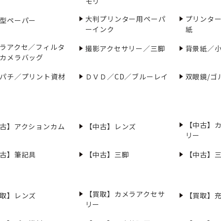
モリ
大判プリンター用ペーパ
プリンタ
型ペーパー
ーインク
紙
ラアクセ／フィルタ
撮影アクセサリー／三脚
背景紙／
カメラバッグ
パチ／プリント資材
ＤＶＤ／CD／ブルーレイ
双眼鏡/ゴ
【中古】
古】アクションカム
【中古】レンズ
リー
古】筆記具
【中古】三脚
【中古】
【買取】カメラアクセサ
取】レンズ
【買取】
リー