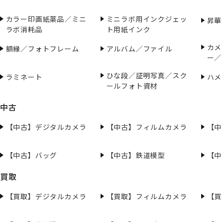
カラー印画紙薬品／ミニ
ミニラボ用インクジェッ
昇華
ラボ消耗品
ト用紙インク
カメ
額縁／フォトフレーム
アルバム／ファイル
ー／
ひな段／証明写真／スク
ラミネート
ハメ
ールフォト資材
中古
【中古】デジタルカメラ
【中古】フィルムカメラ
【中
【中古】バッグ
【中古】鉄道模型
【中
買取
【買取】デジタルカメラ
【買取】フィルムカメラ
【買