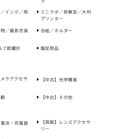
ラ
ー／インク／用
ミニラボ／昇華型／大判
プリンター
小物／撮影衣装
台紙／ホルダー
ルフ距離計
販促用品
カメラアクセサ
【中古】光学機器
三脚
【中古】その他
【買取】レンズアクセサ
充電池・充電器
リー