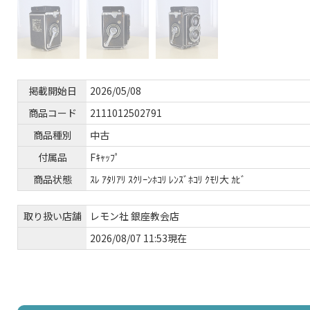
掲載開始日
2026/05/08
商品コード
2111012502791
商品種別
中古
付属品
Fｷｬｯﾌﾟ
商品状態
ｽﾚ ｱﾀﾘｱﾘ ｽｸﾘｰﾝﾎｺﾘ ﾚﾝｽﾞﾎｺﾘ ｸﾓﾘ大 ｶﾋﾞ
取り扱い店舗
レモン社 銀座教会店
2026/08/07 11:53現在