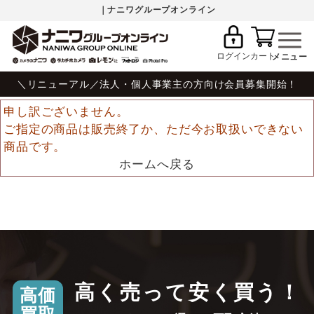
｜ナニワグループオンライン
ログイン
カート
＼リニューアル／法人・個人事業主の方向け会員募集開始！
申し訳ございません。
ご指定の商品は販売終了か、ただ今お取扱いできない
商品です。
ホームへ戻る
高く売って安く買う！
高価