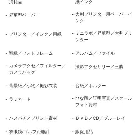
消耗品
紙インク
大判プリンター用ペーパーイ
昇華型ペーパー
ンク
ミニラボ／昇華型／大判プリ
プリンター／インク／用紙
ンター
額縁／フォトフレーム
アルバム／ファイル
カメラアクセ／フィルター／
撮影アクセサリー／三脚
カメラバッグ
背景紙／小物／撮影衣装
台紙／ホルダー
ひな段／証明写真／スクール
ラミネート
フォト資材
ハメパチ／プリント資材
ＤＶＤ／CD／ブルーレイ
双眼鏡/ゴルフ距離計
販促用品