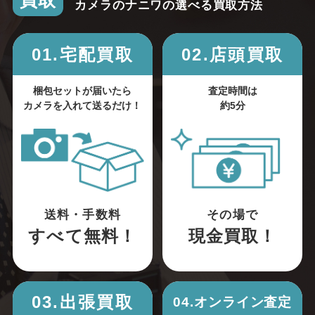
買取
カメラのナニワの選べる買取方法
01.宅配買取
02.店頭買取
梱包セットが届いたら
査定時間は
カメラを入れて送るだけ！
約5分
送料・手数料
その場で
すべて無料！
現金買取！
03.出張買取
04.オンライン査定