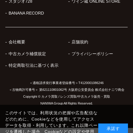
スタジオ728
ワイン蔵 ONLINE STORE
BANANA RECORD
会社概要
店舗規約
中古カメラ補償規定
プライバシーポリシー
特定商取引法に基づく表示
＜適格請求発行事業者登録番号＞T4120001086246
＜古物商許可番号＞ 第621110801062号 大阪府公安委員会 株式会社ナニワ商会
Copyright © カメラ買取 / レンズ買取/中古カメラ販売・買取
NANIWA Group All Rights Reserved.
このサイトでは、利用状況の把握や広告配信な
どのために、Cookieなどを使用してアクセス
データを取得・利用しています。これ以降ペー
承諾す
ジを遷移した場合、Cookieなどの設定や使用