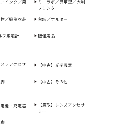
ー／インク／用
ミニラボ／昇華型／大判
プリンター
小物／撮影衣装
台紙／ホルダー
ルフ距離計
販促用品
カメラアクセサ
【中古】光学機器
三脚
【中古】その他
【買取】レンズアクセサ
充電池・充電器
リー
三脚