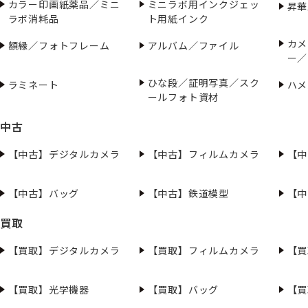
カラー印画紙薬品／ミニ
ミニラボ用インクジェッ
昇華
ラボ消耗品
ト用紙インク
カメ
額縁／フォトフレーム
アルバム／ファイル
ー／
ひな段／証明写真／スク
ラミネート
ハメ
ールフォト資材
中古
【中古】デジタルカメラ
【中古】フィルムカメラ
【中
【中古】バッグ
【中古】鉄道模型
【中
買取
【買取】デジタルカメラ
【買取】フィルムカメラ
【買
【買取】光学機器
【買取】バッグ
【買