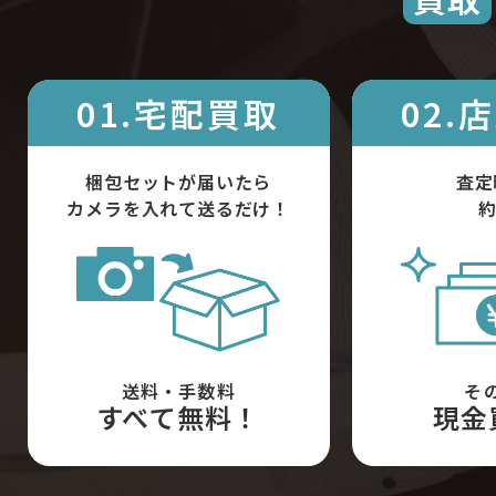
01.宅配買取
02.
梱包セットが届いたら
査定
カメラを入れて送るだけ！
約
送料・手数料
そ
すべて無料！
現金