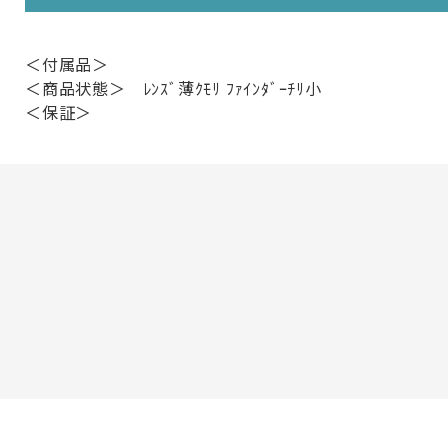
＜付属品＞
＜商品状態＞ ﾚﾝｽﾞ薄ｸﾓﾘ ﾌｧｲﾝﾀﾞｰﾁﾘ小
＜保証＞