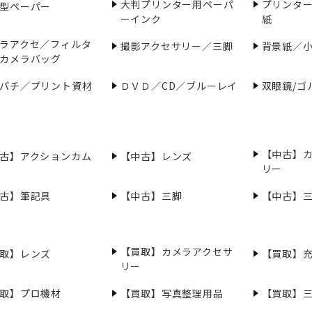
大判プリンター用ペーパ
プリンタ
型ペーパー
ーインク
紙
ラアクセ／フィルタ
撮影アクセサリー／三脚
背景紙／
カメラバッグ
パチ／プリント資材
ＤＶＤ／CD／ブルーレイ
双眼鏡/ゴ
【中古】
古】アクションカム
【中古】レンズ
リー
古】筆記具
【中古】三脚
【中古】
【買取】カメラアクセサ
取】レンズ
【買取】
リー
取】プロ機材
【買取】写真整理用品
【買取】