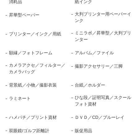
消耗品
紙インク
大判プリンター用ペーパーイ
昇華型ペーパー
ンク
ミニラボ／昇華型／大判プリ
プリンター／インク／用紙
ンター
額縁／フォトフレーム
アルバム／ファイル
カメラアクセ／フィルター／
撮影アクセサリー／三脚
カメラバッグ
背景紙／小物／撮影衣装
台紙／ホルダー
ひな段／証明写真／スクール
ラミネート
フォト資材
ハメパチ／プリント資材
ＤＶＤ／CD／ブルーレイ
双眼鏡/ゴルフ距離計
販促用品