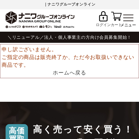
｜ナニワグループオンライン
ログイン
カート
＼リニューアル／法人・個人事業主の方向け会員募集開始！
申し訳ございません。
ご指定の商品は販売終了か、ただ今お取扱いできない
商品です。
ホームへ戻る
高く売って安く買う！
高価