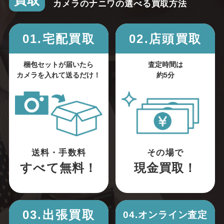
買取
カメラのナニワの選べる買取方法
01.宅配買取
02.店頭買取
梱包セットが届いたら
査定時間は
カメラを入れて送るだけ！
約5分
送料・手数料
その場で
すべて無料！
現金買取！
03.出張買取
04.オンライン査定