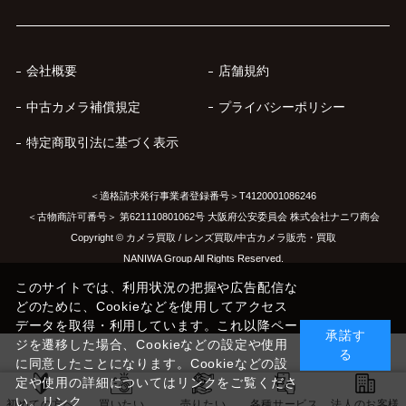
会社概要
店舗規約
中古カメラ補償規定
プライバシーポリシー
特定商取引法に基づく表示
＜適格請求発行事業者登録番号＞T4120001086246
＜古物商許可番号＞ 第621110801062号 大阪府公安委員会 株式会社ナニワ商会
Copyright © カメラ買取 / レンズ買取/中古カメラ販売・買取
NANIWA Group All Rights Reserved.
このサイトでは、利用状況の把握や広告配信な
どのために、Cookieなどを使用してアクセス
データを取得・利用しています。これ以降ペー
承諾す
ジを遷移した場合、Cookieなどの設定や使用
る
に同意したことになります。Cookieなどの設
定や使用の詳細についてはリンクをご覧くださ
い。
リンク
初めての方へ
買いたい
売りたい
各種サービス
法人のお客様