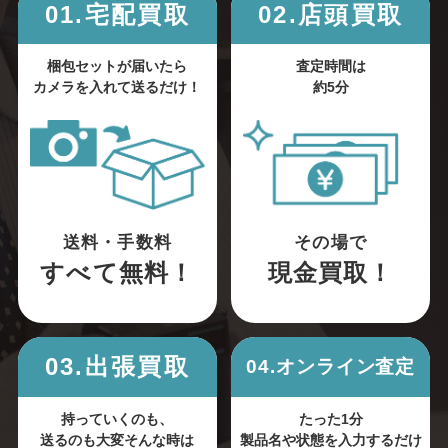
01.宅配買取
02.店頭買取
梱包セットが届いたら
査定時間は
カメラを入れて送るだけ！
約5分
送料・手数料
その場で
すべて無料！
現金買取！
03.出張買取
04.オンライン査定
持っていくのも、
たった1分
送るのも大変そんな時は
製品名や状態を入力するだけ