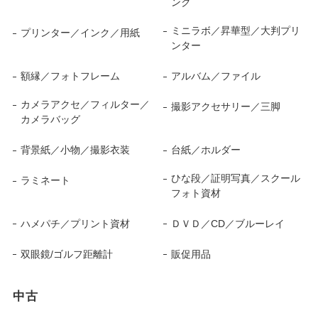
ンク
ミニラボ／昇華型／大判プリ
プリンター／インク／用紙
ンター
額縁／フォトフレーム
アルバム／ファイル
カメラアクセ／フィルター／
撮影アクセサリー／三脚
カメラバッグ
背景紙／小物／撮影衣装
台紙／ホルダー
ひな段／証明写真／スクール
ラミネート
フォト資材
ハメパチ／プリント資材
ＤＶＤ／CD／ブルーレイ
双眼鏡/ゴルフ距離計
販促用品
中古