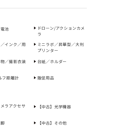
ドローン/アクションカメ
／電池
ラ
ー／インク／用
ミニラボ／昇華型／大判
プリンター
小物／撮影衣装
台紙／ホルダー
ルフ距離計
販促用品
カメラアクセサ
【中古】光学機器
三脚
【中古】その他