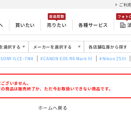
ご利
高価買取
フォト
へ
買いたい
売りたい
各種サービス
を選択する
メーカーを選択する
各店舗在庫から探す
SONY ILCE-7M4
CANON EOS R6 Mark III
Nikon Z5III
訳ございません。
定の商品は販売終了か、ただ今お取扱いできない商品です。
ホームへ戻る