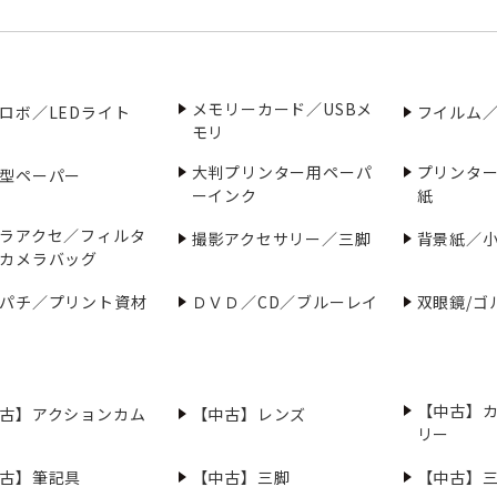
メモリーカード／USBメ
ロボ／LEDライト
フイルム
モリ
大判プリンター用ペーパ
プリンタ
型ペーパー
ーインク
紙
ラアクセ／フィルタ
撮影アクセサリー／三脚
背景紙／
カメラバッグ
パチ／プリント資材
ＤＶＤ／CD／ブルーレイ
双眼鏡/ゴ
【中古】
古】アクションカム
【中古】レンズ
リー
古】筆記具
【中古】三脚
【中古】