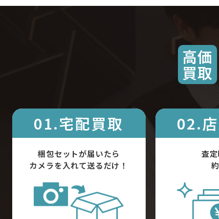
高価
買取
01.宅配買取
02.
梱包セットが届いたら
査定
カメラを入れて送るだけ！
約