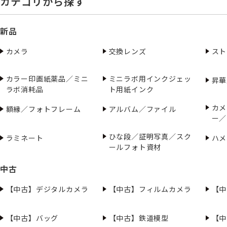
カテゴリから探す
新品
カメラ
交換レンズ
スト
カラー印画紙薬品／ミニ
ミニラボ用インクジェッ
昇華
ラボ消耗品
ト用紙インク
カメ
額縁／フォトフレーム
アルバム／ファイル
ー／
ひな段／証明写真／スク
ラミネート
ハメ
ールフォト資材
中古
【中古】デジタルカメラ
【中古】フィルムカメラ
【中
【中古】バッグ
【中古】鉄道模型
【中