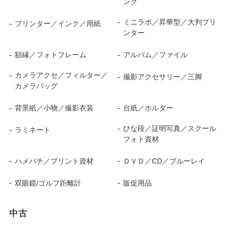
ンク
ミニラボ／昇華型／大判プリ
プリンター／インク／用紙
ンター
額縁／フォトフレーム
アルバム／ファイル
カメラアクセ／フィルター／
撮影アクセサリー／三脚
カメラバッグ
背景紙／小物／撮影衣装
台紙／ホルダー
ひな段／証明写真／スクール
ラミネート
フォト資材
ハメパチ／プリント資材
ＤＶＤ／CD／ブルーレイ
双眼鏡/ゴルフ距離計
販促用品
中古