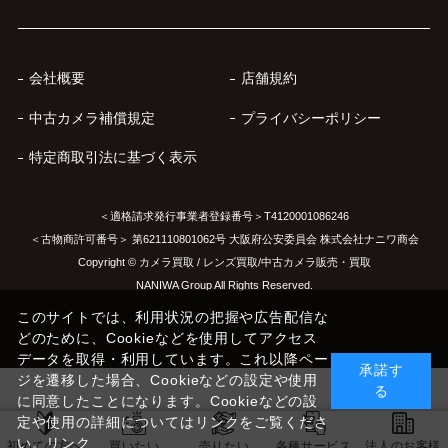
会社概要
店舗規約
中古カメラ補償規定
プライバシーポリシー
特定商取引法に基づく表示
＜適格請求発行事業者登録番号＞T4120001086246
＜古物商許可番号＞ 第621110801062号 大阪府公安委員会 株式会社ナニワ商会
Copyright © カメラ買取 / レンズ買取/中古カメラ販売・買取
NANIWA Group All Rights Reserved.
このサイトでは、利用状況の把握や広告配信な
どのために、Cookieなどを使用してアクセス
データを取得・利用しています。これ以降ペー
承諾す
ジを遷移した場合、Cookieなどの設定や使用
る
に同意したことになります。Cookieなどの設
定や使用の詳細についてはリンクをご覧くださ
い。
リンク
初めての方へ
買いたい
売りたい
各種サービス
法人のお客様