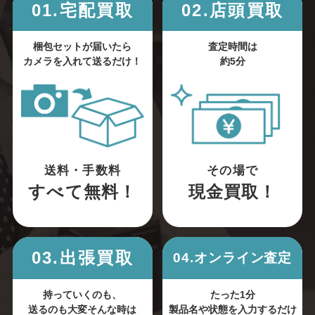
01.宅配買取
02.店頭買取
梱包セットが届いたら
査定時間は
カメラを入れて送るだけ！
約5分
送料・手数料
その場で
すべて無料！
現金買取！
03.出張買取
04.オンライン査定
持っていくのも、
たった1分
送るのも大変そんな時は
製品名や状態を入力するだけ