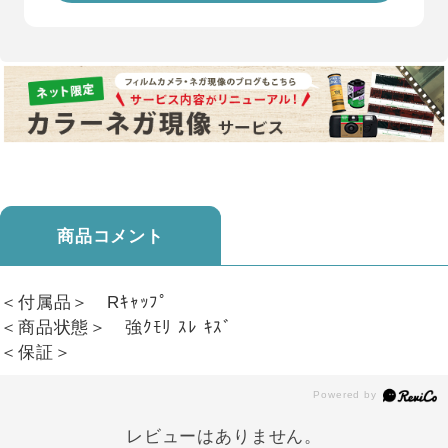
商品コメント
＜付属品＞ Rｷｬｯﾌﾟ
＜商品状態＞ 強ｸﾓﾘ ｽﾚ ｷｽﾞ
＜保証＞
レビューはありません。