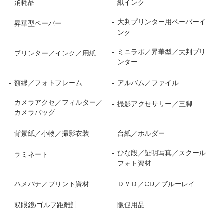
消耗品
紙インク
大判プリンター用ペーパーイ
昇華型ペーパー
ンク
ミニラボ／昇華型／大判プリ
プリンター／インク／用紙
ンター
額縁／フォトフレーム
アルバム／ファイル
カメラアクセ／フィルター／
撮影アクセサリー／三脚
カメラバッグ
背景紙／小物／撮影衣装
台紙／ホルダー
ひな段／証明写真／スクール
ラミネート
フォト資材
ハメパチ／プリント資材
ＤＶＤ／CD／ブルーレイ
双眼鏡/ゴルフ距離計
販促用品