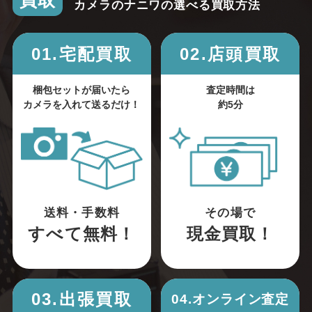
買取
カメラのナニワの選べる買取方法
01.宅配買取
02.店頭買取
梱包セットが届いたら
査定時間は
カメラを入れて送るだけ！
約5分
送料・手数料
その場で
すべて無料！
現金買取！
03.出張買取
04.オンライン査定