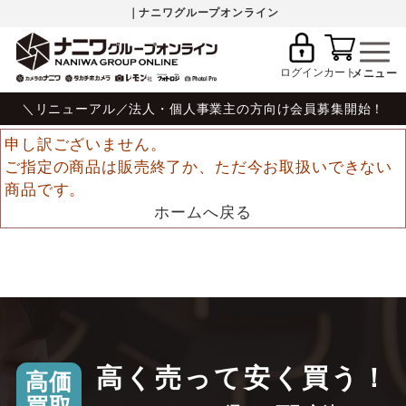
｜ナニワグループオンライン
ログイン
カート
＼リニューアル／法人・個人事業主の方向け会員募集開始！
申し訳ございません。
ご指定の商品は販売終了か、ただ今お取扱いできない
商品です。
ホームへ戻る
高く売って安く買う！
高価