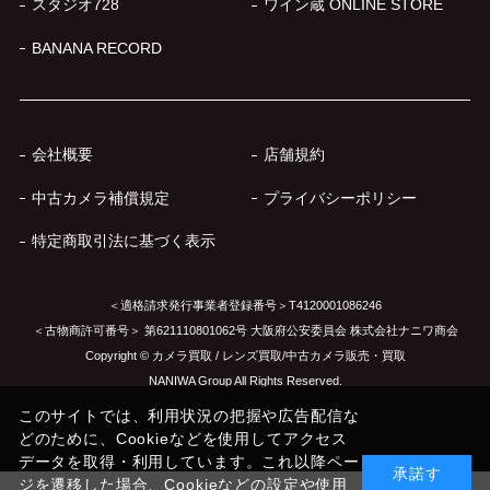
スタジオ728
ワイン蔵 ONLINE STORE
BANANA RECORD
会社概要
店舗規約
中古カメラ補償規定
プライバシーポリシー
特定商取引法に基づく表示
＜適格請求発行事業者登録番号＞T4120001086246
＜古物商許可番号＞ 第621110801062号 大阪府公安委員会 株式会社ナニワ商会
Copyright © カメラ買取 / レンズ買取/中古カメラ販売・買取
NANIWA Group All Rights Reserved.
このサイトでは、利用状況の把握や広告配信な
どのために、Cookieなどを使用してアクセス
データを取得・利用しています。これ以降ペー
承諾す
ジを遷移した場合、Cookieなどの設定や使用